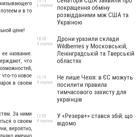
Сенатори США заявили про
13:19
онизывающего
6 серпня
покращення обміну
потеем и в то
розвідданими між США та
Україною
ьной цене!
Дрони уразили склади
18:00
4 серпня
Wildberries у Московській,
Ленінградській та Тверській
 ее название.
областях
верждают, что
озможностей,
 что-то новое
Не лише Чехія: в ЄС можуть
15:19
парок в своем
4 серпня
посилити правила
тимчасового захисту для
українців
стям. За ними
У «Резерв+» стався збій: що
12:00
иться о своем
4 серпня
відомо
ни, вероятно,
Однако именно