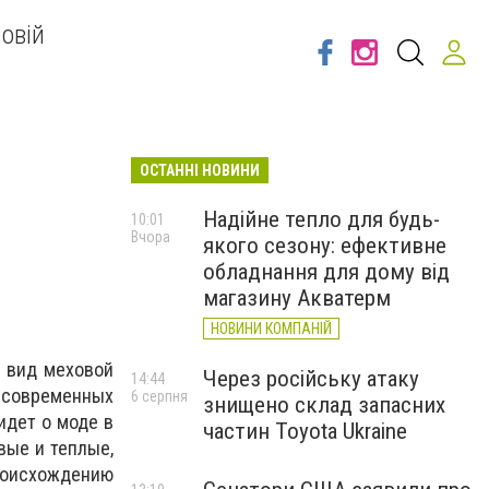
овій
ОСТАННІ НОВИНИ
Надійне тепло для будь-
10:01
Вчора
якого сезону: ефективне
обладнання для дому від
магазину Акватерм
НОВИНИ КОМПАНІЙ
т вид меховой
Через російську атаку
14:44
й современных
6 серпня
знищено склад запасних
идет о моде в
частин Toyota Ukraine
вые и теплые,
роисхождению