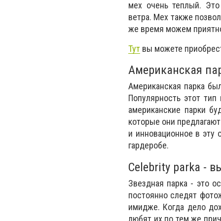
мех очень теплый. Это
ветра. Мех также позво
же время можем приятно
Тут
вы можете приобрест
Американская пар
Американская парка был
Популярность этот тип
американские парки бу
которые они предлагают
и инновационное в эту 
гардеробе.
Celebrity parka -
Звездная парка - это о
постоянно следят фотож
имидже. Когда дело дох
любят их по тем же при