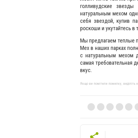
голливудские звезды
натуральным мехом одни
себя звездой, купив п
роскоши и укутайтесь в 
Мы предлагаем теплые па
Мех в наших парках полн
с натуральным мехом д
самая требовательная д
вкус.
Якщо ви помітили помилку, виділіть нео