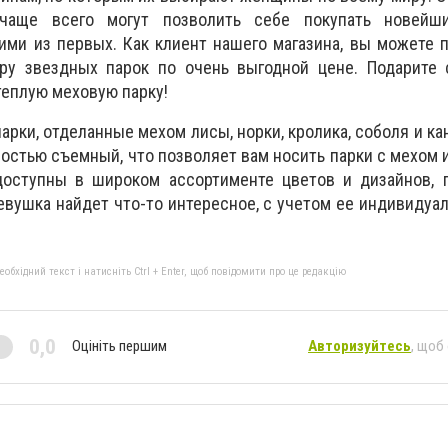
 чаще всего могут позволить себе покупать новейш
ми из первых. Как клиент нашего магазина, вы можете 
ару звездных парок по очень выгодной цене. Подарите 
теплую меховую парку!
рки, отделанные мехом лисы, норки, кролика, соболя и ка
остью съемный, что позволяет вам носить парки с мехом и
оступны в широком ассортименте цветов и дизайнов, 
евушка найдет что-то интересное, с учетом ее индивидуал
бхідний текст і натисніть Ctrl + Enter, щоб повідомити про це редакцію
0,0
Оцініть першим
Авторизуйтесь
, щоб