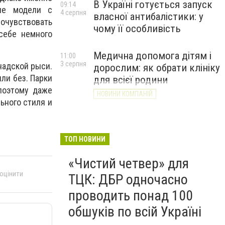
В Україні готується запуск
09:14
ие модели с
4 серпня
власної антибалістики: у
почувствовать
чому її особливість
себе немного
Медична допомога дітям і
11:00
3 серпня
надской рыси.
дорослим: як обрати клініку
ли без. Парки
для всієї родини
поэтому даже
НОВИНИ КОМПАНІЙ
ьного стиля и
ТОП НОВИНИ
«Чистий четвер» для
 оцінити
ТЦК: ДБР одночасно
проводить понад 100
обшуків по всій Україні