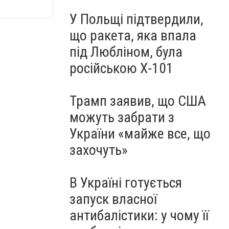
У Польщі підтвердили,
що ракета, яка впала
під Любліном, була
російською Х-101
Трамп заявив, що США
можуть забрати з
України «майже все, що
захочуть»
В Україні готується
запуск власної
антибалістики: у чому її