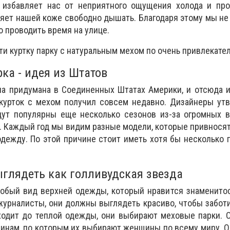
 избавляет нас от неприятного ощущения холода и пр
ляет нашей коже свободно дышать. Благодаря этому мы не 
 проводить время на улице.
и куртку парку с натуральным мехом по очень привлекател
ка - идея из Штатов
а придумана в Соединенных Штатах Америки, и отсюда и
 курток с мехом получил совсем недавно. Дизайнеры ут
дут популярны еще несколько сезонов из-за огромных в
. Каждый год мы видим разные модели, которые привносят
одежду. По этой причине стоит иметь хотя бы несколько 
 выглядеть как голливудская звезда
собый вид верхней одежды, который нравится знаменито
урналисты, они должны выглядеть красиво, чтобы забот
одит до теплой одежды, они выбирают меховые парки. О
чинам, по которым их выбирают женщины по всему миру. 