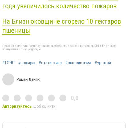
года увеличилось количество пожаров
На Близнюковщине сгорело 10 гектаров
пшеницы
Якщо ви помітили помилку, виділіть необхідний текст і натисніть Ctrl + Enter, щоб
повідомити про це редакцію
#ГСЧС
#пожары
#статистика
#эко-система
#урожай
Роман Деняк
0,0
Авторизуйтесь
, щоб оцінити