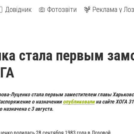
Довідник
Фотозвіти
Реклама у Лоз
ка стала первым зам
ОГА
рова-Луценко стала первым заместителем главы Харьков
Распоряжение о назначении
опубликовали
на сайте ХОГА 31
 назначена с 3 августа.
ценко родилась 28 сентября 1983 года в Лозовой.