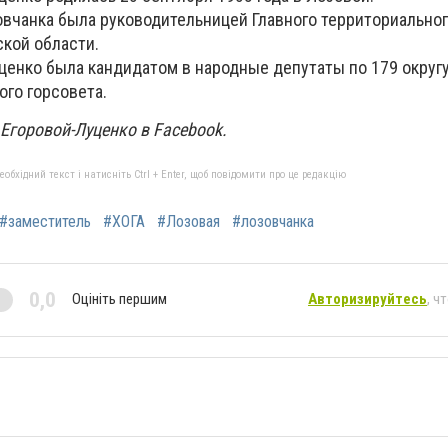
овчанка была руководительницей Главного территориально
ской области.
ценко была кандидатом в народные депутаты по 179 округу
ого горсовета.
Егоровой-Луценко в Facebook.
бхідний текст і натисніть Ctrl + Enter, щоб повідомити про це редакцію
#заместитель
#ХОГА
#Лозовая
#лозовчанка
0,0
Оцініть першим
Авторизируйтесь
, ч