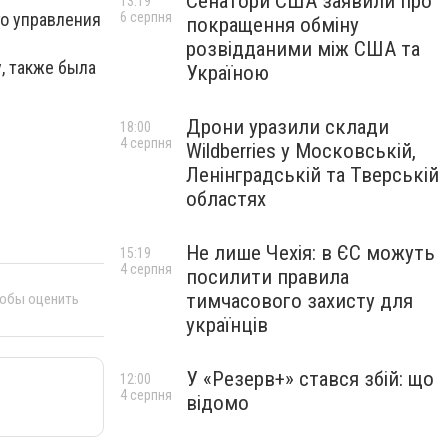
Сенатори США заявили про
13:19
6 серпня
го управления
покращення обміну
розвідданими між США та
, также была
Україною
Дрони уразили склади
18:00
4 серпня
Wildberries у Московській,
Ленінградській та Тверській
областях
Не лише Чехія: в ЄС можуть
15:19
4 серпня
посилити правила
тимчасового захисту для
тобы оценить
українців
У «Резерв+» стався збій: що
12:00
4 серпня
відомо