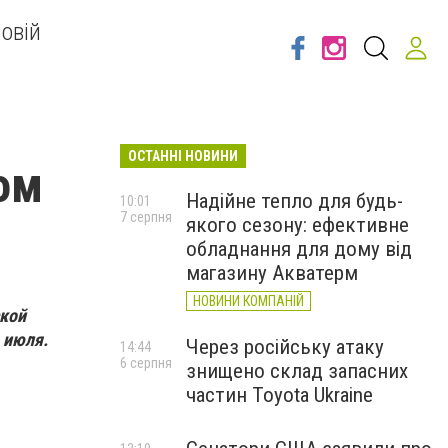
овій
ОСТАННІ НОВИНИ
ом
Надійне тепло для будь-
10:01
7 серпня
якого сезону: ефективне
обладнання для дому від
магазину Акватерм
НОВИНИ КОМПАНІЙ
ской
 июля.
Через російську атаку
14:44
6 серпня
знищено склад запасних
частин Toyota Ukraine