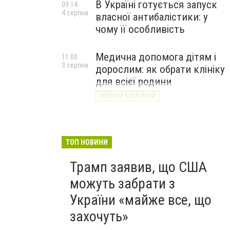
В Україні готується запуск
09:14
4 серпня
власної антибалістики: у
чому її особливість
Медична допомога дітям і
11:00
3 серпня
дорослим: як обрати клініку
для всієї родини
НОВИНИ КОМПАНІЙ
ТОП НОВИНИ
Трамп заявив, що США
можуть забрати з
України «майже все, що
захочуть»