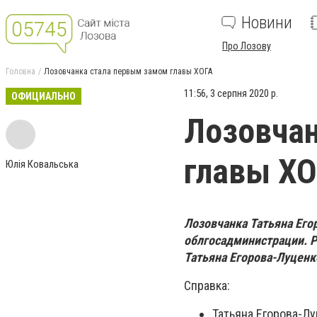
Новини
Про Лозову
Головна
Лозовчанка стала первым замом главы ХОГА
11:56, 3 серпня 2020 р.
ОФИЦИАЛЬНО
Лозовчан
главы Х
Юлія Ковальська
Лозовчанка Татьяна Его
облгосадминистрации. 
Татьяна Егорова-Луценко
Справка:
Татьяна Егорова-Лу