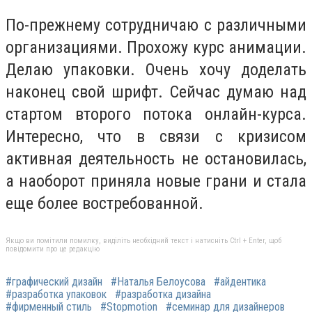
По-прежнему сотрудничаю с различными
организациями. Прохожу курс анимации.
Делаю упаковки. Очень хочу доделать
наконец свой шрифт. Сейчас думаю над
стартом второго потока онлайн-курса.
Интересно, что в связи с кризисом
активная деятельность не остановилась,
а наоборот приняла новые грани и стала
еще более востребованной.
Якщо ви помітили помилку, виділіть необхідний текст і натисніть Ctrl + Enter, щоб
повідомити про це редакцію
#графический дизайн
#Наталья Белоусова
#айдентика
#разработка упаковок
#разработка дизайна
#фирменный стиль
#Stopmotion
#семинар для дизайнеров