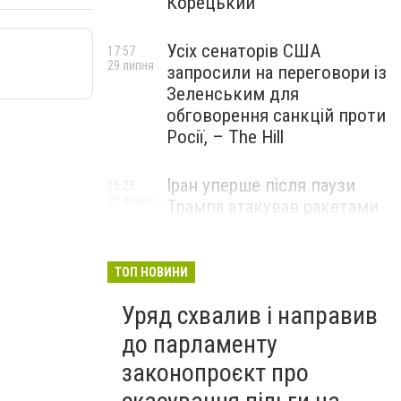
Корецький
Усіх сенаторів США
17:57
29 липня
запросили на переговори із
Зеленським для
обговорення санкцій проти
Росії, – The Hill
Іран уперше після паузи
15:23
29 липня
Трампа атакував ракетами
американську базу
ТОП НОВИНИ
Уряд схвалив і направив
до парламенту
законопроєкт про