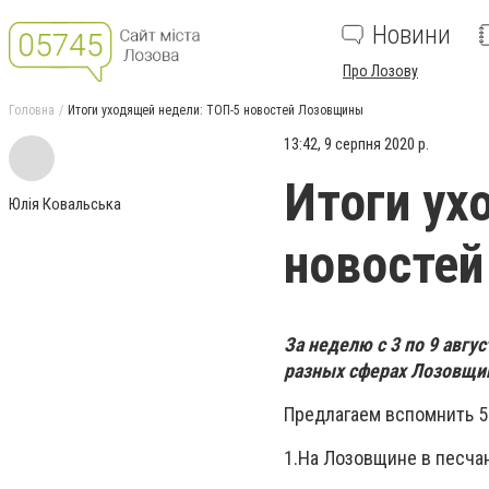
Новини
Про Лозову
Головна
Итоги уходящей недели: ТОП-5 новостей Лозовщины
13:42, 9 серпня 2020 р.
Итоги ух
Юлія Ковальська
новосте
За неделю с 3 по 9 авгу
разных сферах Лозовщи
Предлагаем вспомнить 5
1.На Лозовщине в песчан