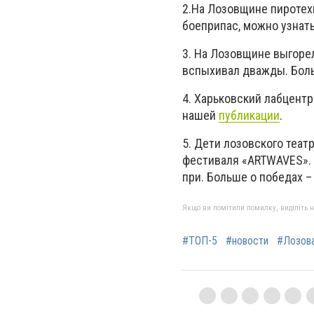
2.На Лозовщине пиротех
боеприпас, можно узнат
3. На Лозовщине выгорел
вспыхивал дважды. Бол
4. Харьковский лабцентр
нашей
публикации
.
5. Дети лозовского теа
фестиваля «ARTWAVES». 
при. Больше о победах –
Якщо ви помітили помилку, виділіть нео
#ТОП-5
#новости
#Лозов