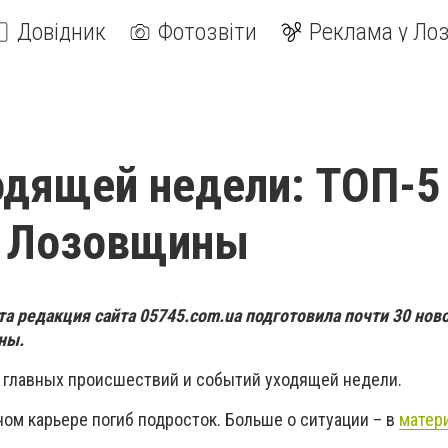
Довідник
Фотозвіти
Реклама у Лоз
одящей недели: ТОП-5
й Лозовщины
ста редакция сайта 05745.
com
.
ua
подготовила почти 30 ново
ны.
 главных происшествий и событий уходящей недели.
ом карьере погиб подросток. Больше о ситуации – в
матер