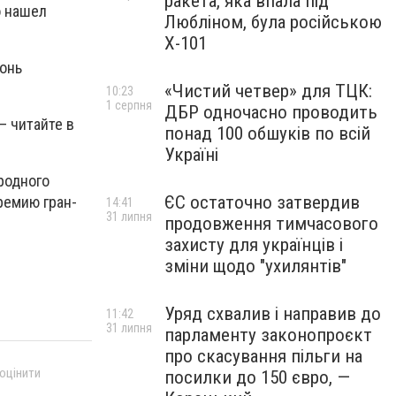
ракета, яка впала під
о нашел
Любліном, була російською
Х-101
гонь
«Чистий четвер» для ТЦК:
10:23
1 серпня
ДБР одночасно проводить
– читайте в
понад 100 обшуків по всій
Україні
родного
ЄС остаточно затвердив
ремию гран-
14:41
31 липня
продовження тимчасового
захисту для українців і
зміни щодо "ухилянтів"
Уряд схвалив і направив до
11:42
31 липня
парламенту законопроєкт
про скасування пільги на
 оцінити
посилки до 150 євро, —