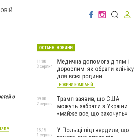
овій
ОСТАННІ НОВИНИ
Медична допомога дітям і
11:00
3 серпня
дорослим: як обрати клініку
для всієї родини
НОВИНИ КОМПАНІЙ
стей о
Трамп заявив, що США
09:00
2 серпня
можуть забрати з України
«майже все, що захочуть»
иале
.
У Польщі підтвердили, що
15:15
1 серпня