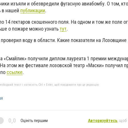
ники изъяли и обезвредили фугасную авиабомбу. О том, кт
ь в нашей
публикации
.
о 14 гектаров скошенного поля. На одном и том же поле о
ьше о пожаре можно узнать
тут
.
 проверил воду в области. Какие показатели на Лозовщине 
тра «Смайлик» получили диплом лауреата 1 премии междуна
На этом же фестивале лозовской театр «Маски» получил п
 по
ссылке
.
бхідний текст і натисніть Ctrl + Enter, щоб повідомити про це редакцію
ая
0,0
Оцініть першим
Авторизуйтесь
, щоб