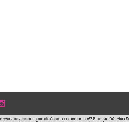
а умови розміщення в тексті обов'язкового посилання на 05745.com.ua - Сайт міста Л
сті або в якості джерела. Порушення виняткових прав переслідується Законом.