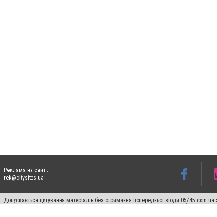
Реклама на сайті:
rek@citysites.ua
Допускається цитування матеріалів без отримання попередньої згоди 05745.com.ua з
пошукових систем гіперпосилання на цитовані статті не нижче другого абзацу в тек