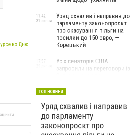
Уряд схвалив і направив до
11:42
31 липня
парламенту законопроєкт
про скасування пільги на
посилки до 150 євро, —
курсе ко Дню
Корецький
Усіх сенаторів США
17:57
29 липня
запросили на переговори із
Зеленським для
обговорення санкцій проти
Росії, – The Hill
ТОП НОВИНИ
Уряд схвалив і направив
до парламенту
 оцінити
законопроєкт про