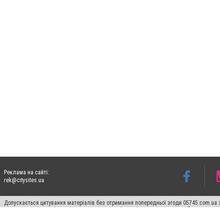
Реклама на сайті:
rek@citysites.ua
Допускається цитування матеріалів без отримання попередньої згоди 05745.com.ua з
пошукових систем гіперпосилання на цитовані статті не нижче другого абзацу в тек