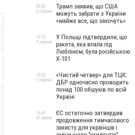
Трамп заявив, що США
09:00
2 серпня
можуть забрати з України
«майже все, що захочуть»
У Польщі підтвердили, що
15:15
1 серпня
ракета, яка впала під
Любліном, була російською
Х-101
«Чистий четвер» для ТЦК:
10:23
1 серпня
ДБР одночасно проводить
понад 100 обшуків по всій
Україні
ЄС остаточно затвердив
14:41
31 липня
продовження тимчасового
захисту для українців і
зміни щодо "ухилянтів"