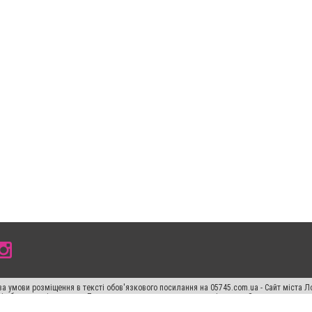
а умови розміщення в тексті обов'язкового посилання на 05745.com.ua - Сайт міста Л
сті або в якості джерела. Порушення виняткових прав переслідується Законом.