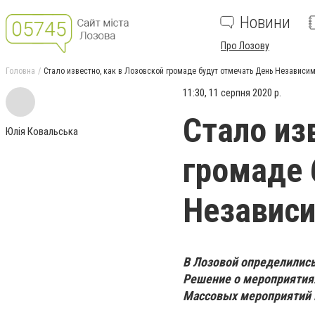
Новини
Про Лозову
Головна
Стало известно, как в Лозовской громаде будут отмечать День Независи
11:30, 11 серпня 2020 р.
Стало из
Юлія Ковальська
громаде 
Независ
В Лозовой определились
Решение о мероприятиях
Массовых мероприятий в