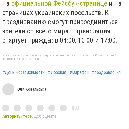
на
официальной Фейсбук-странице
и на
страницах украинских посольств. К
празднованию смогут присоединиться
зрители со всего мира
–
трансляция
стартует трижды: в 04:00, 10:00 и 17:00
.
Якщо ви помітили помилку, виділіть необхідний текст і натисніть Ctrl + Enter, щоб
повідомити про це редакцію
#День Независимости
#Лозовая
#марафон
#поздравления
Юлія Ковальська
0,0
Авторизуйтесь
, щоб оцінити