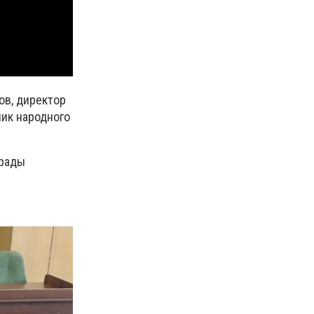
ов, директор
ик народного
грады