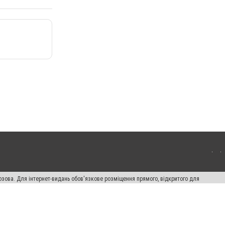
озова. Для інтернет-видань обов'язкове розміщення прямого, відкритого для
лама" публікуються на правах реклами.