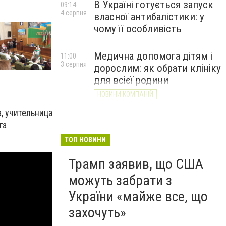
В Україні готується запуск
09:14
4 серпня
власної антибалістики: у
чому її особливість
Медична допомога дітям і
11:00
3 серпня
дорослим: як обрати клініку
для всієї родини
НОВИНИ КОМПАНІЙ
, учительница
га
ТОП НОВИНИ
Трамп заявив, що США
можуть забрати з
України «майже все, що
захочуть»