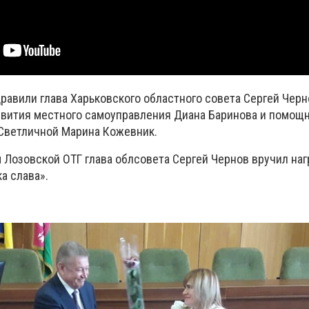
равили глава Харьковского областного совета Сергей Черн
звития местного самоуправления Диана Баринова и помощн
Светличной Марина Кожевник.
Лозовской ОТГ глава облсовета Сергей Чернов вручил на
а слава».