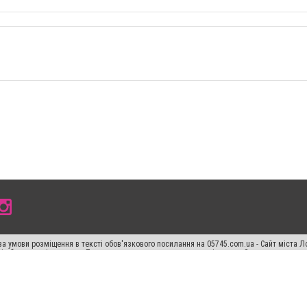
а умови розміщення в тексті обов'язкового посилання на 05745.com.ua - Сайт міста Л
сті або в якості джерела. Порушення виняткових прав переслідується Законом.
ський спецпроєкт", "Політичні новини", "Пресреліз", "PR", "Офіційно", "Політична рек