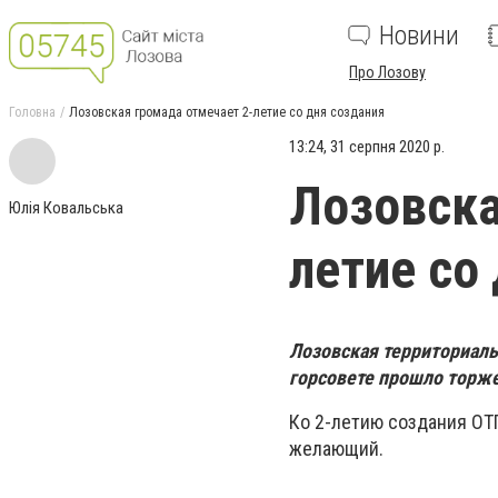
Новини
Про Лозову
Головна
Лозовская громада отмечает 2-летие со дня создания
13:24, 31 серпня 2020 р.
Лозовска
Юлія Ковальська
летие со
Лозовская территориаль
горсовете прошло торж
Ко 2-летию создания ОТГ
желающий.