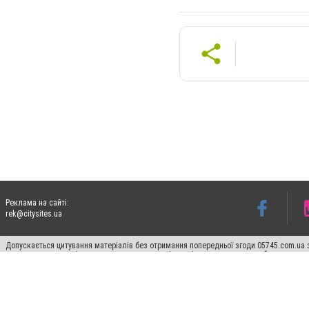
Реклама на сайті:
rek@citysites.ua
Допускається цитування матеріалів без отримання попередньої згоди 05745.com.ua з
пошукових систем гіперпосилання на цитовані статті не нижче другого абзацу в тек
Матеріали з плашками "Новини компаній", "Промо", "Партнерський матеріал", "Партнер