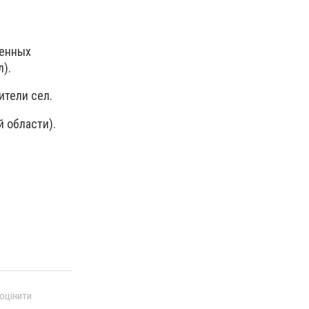
ленных
л).
ители сел.
 области).
 оцінити