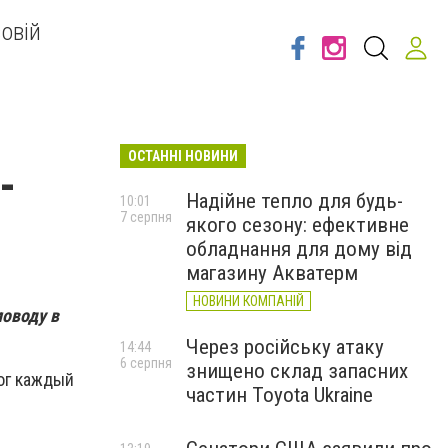
овій
ОСТАННІ НОВИНИ
-
Надійне тепло для будь-
10:01
7 серпня
якого сезону: ефективне
обладнання для дому від
магазину Акватерм
НОВИНИ КОМПАНІЙ
поводу в
Через російську атаку
14:44
6 серпня
знищено склад запасних
мог каждый
частин Toyota Ukraine