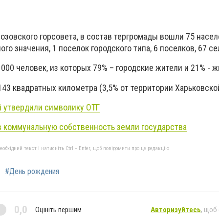
Лозовского горсовета, в состав тергромады вошли 75 насе
ого значения, 1 поселок городского типа, 6 поселков, 67 се
000 человек, из которых 79% – городские жители и 21% - ж
43 квадратных километра (3,5% от территории Харьковской
й утвердили символику ОТГ
в коммунальную собственность земли государства
бхідний текст і натисніть Ctrl + Enter, щоб повідомити про це редакцію
#День рождения
0,0
Оцініть першим
Авторизуйтесь
, щоб