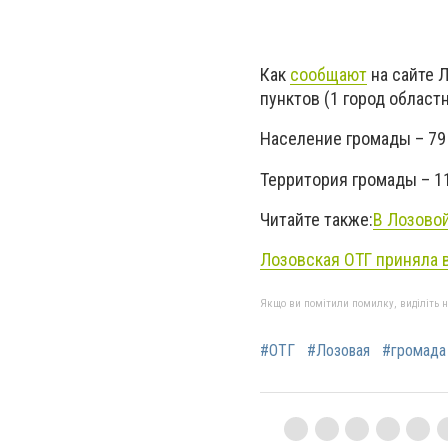
Как
сообщают
на сайте 
пунктов (1 город областн
Население громады – 79 
Территория громады – 11
Читайте также:
В Лозово
Лозовская ОТГ приняла 
Якщо ви помітили помилку, виділіть нео
#ОТГ
#Лозовая
#громада