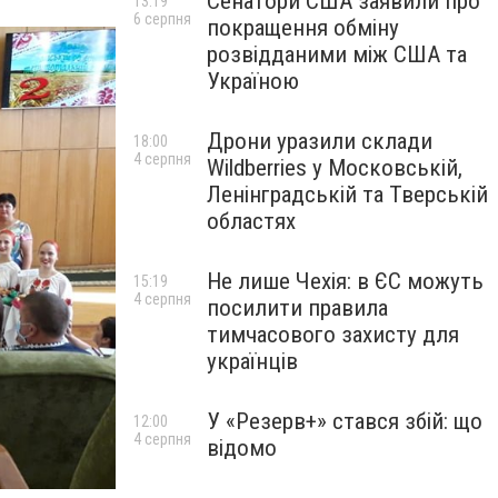
Сенатори США заявили про
13:19
6 серпня
покращення обміну
розвідданими між США та
Україною
Дрони уразили склади
18:00
4 серпня
Wildberries у Московській,
Ленінградській та Тверській
областях
Не лише Чехія: в ЄС можуть
15:19
4 серпня
посилити правила
тимчасового захисту для
українців
У «Резерв+» стався збій: що
12:00
4 серпня
відомо