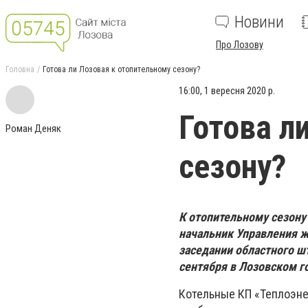
Новини
Про Лозову
Головна
Готова ли Лозовая к отопительному сезону?
16:00, 1 вересня 2020 р.
Готова л
Роман Деняк
сезону?
К отопительному сезону
начальник Управления 
заседании областного ш
сентября в Лозовском г
Котельные КП «Теплоэне