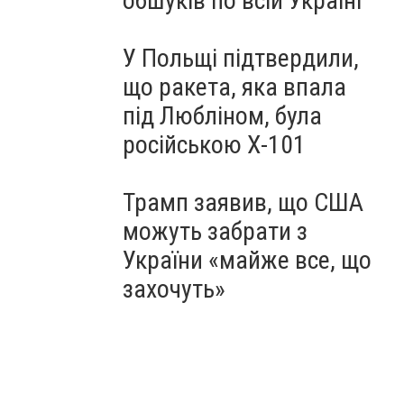
обшуків по всій Україні
У Польщі підтвердили,
що ракета, яка впала
під Любліном, була
російською Х-101
Трамп заявив, що США
можуть забрати з
України «майже все, що
захочуть»