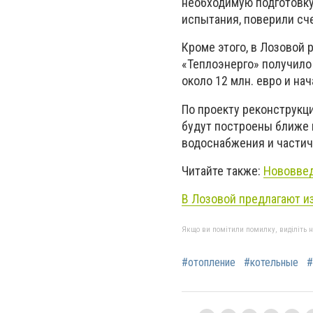
необходимую подготовку
испытания, поверили сче
Кроме этого, в Лозовой
«Теплоэнерго» получило
около 12 млн. евро и на
По проекту реконструкци
будут построены
ближе
водоснабжения и части
Читайте также:
Нововвед
В Лозовой предлагают и
Якщо ви помітили помилку, виділіть нео
#отопление
#котельные