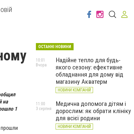
овій
ОСТАННІ НОВИНИ
ьному
Надійне тепло для будь-
10:01
Вчора
якого сезону: ефективне
обладнання для дому від
магазину Акватерм
НОВИНИ КОМПАНІЙ
сообщил
й на
Медична допомога дітям і
11:00
рошло 1
3 серпня
дорослим: як обрати клініку
для всієї родини
НОВИНИ КОМПАНІЙ
е прошли