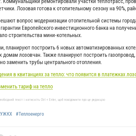
. Коммунальщики ремонтировали участки теплотрасс, про
тчики. Лозовая готова к отопительному сезону на 90%, рай
 решают вопрос модернизации отопительной системы города
 гарантии Европейского инвестиционного банка на получен
чало строительства мини-котельных.
и, планируют построить 6
новых автоматизированных кот
 к
домам лозовчан
.
Также
п
ланируют построить
газопровод
,
чн
о
замен
ить
труб
ы
центрального отопления.
ения в квитанциях за тепло: что появится в платежках лоз
зменить тариф на тепло
бхідний текст і натисніть Ctrl + Enter, щоб повідомити про це редакцію
#УЖКХ
#Теплоенерго