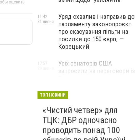
тобы оценить
Уряд схвалив і направив до
11:42
31 липня
парламенту законопроєкт
про скасування пільги на
посилки до 150 євро, —
Корецький
Усіх сенаторів США
17:57
29 липня
запросили на переговори із
Зеленським для
обговорення санкцій проти
Росії, – The Hill
ТОП НОВИНИ
«Чистий четвер» для
ТЦК: ДБР одночасно
проводить понад 100