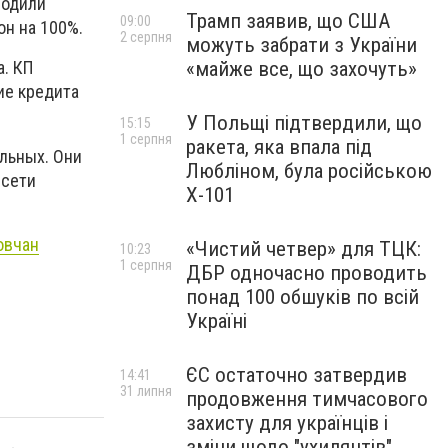
водили
Трамп заявив, що США
09:00
он на 100%.
2 серпня
можуть забрати з України
«майже все, що захочуть»
. КП
ие кредита
У Польщі підтвердили, що
15:15
1 серпня
ракета, яка впала під
ельных
. Они
Любліном, була російською
сети
Х-101
овчан
«Чистий четвер» для ТЦК:
10:23
1 серпня
ДБР одночасно проводить
понад 100 обшуків по всій
Україні
ЄС остаточно затвердив
14:41
31 липня
продовження тимчасового
захисту для українців і
зміни щодо "ухилянтів"