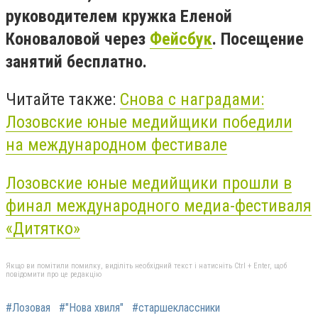
руководителем кружка Еленой
Коноваловой через
Фейсбук
. Посещение
занятий бесплатно.
Читайте также:
Снова с наградами:
Лозовские юные медийщики победили
на международном фестивале
Лозовcкие юные медийщики прошли в
финал международного медиа-фестиваля
«Дитятко»
Якщо ви помітили помилку, виділіть необхідний текст і натисніть Ctrl + Enter, щоб
повідомити про це редакцію
#Лозовая
#"Нова хвиля"
#старшеклассники