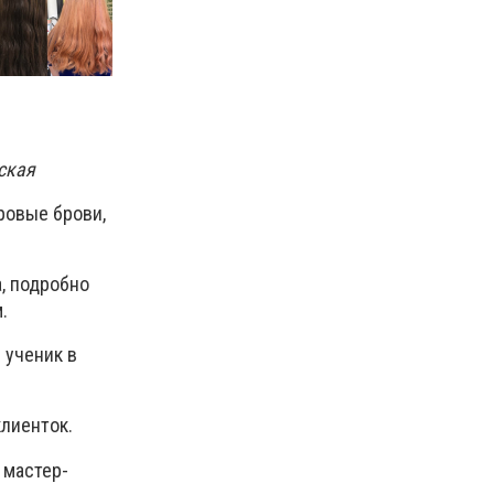
ская
ровые брови,
, подробно
.
 ученик в
лиенток.
 мастер-