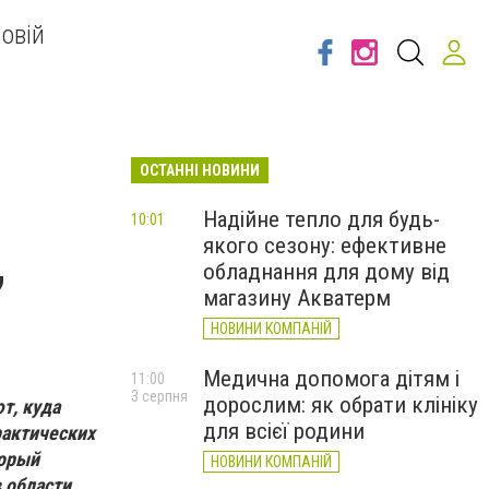
овій
ОСТАННІ НОВИНИ
Надійне тепло для будь-
10:01
якого сезону: ефективне
,
обладнання для дому від
магазину Акватерм
НОВИНИ КОМПАНІЙ
Медична допомога дітям і
11:00
3 серпня
дорослим: як обрати клініку
т, куда
для всієї родини
рактических
торый
НОВИНИ КОМПАНІЙ
 области