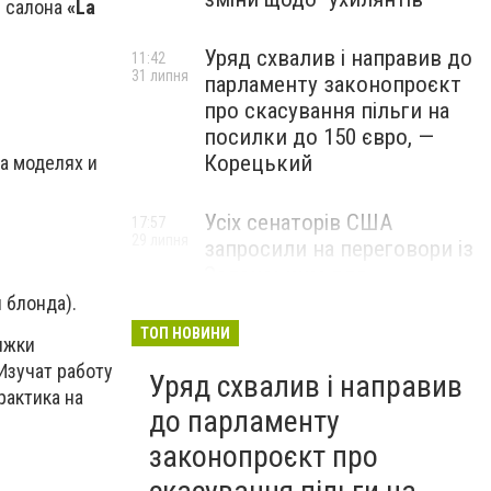
и салона
«La
Уряд схвалив і направив до
11:42
31 липня
парламенту законопроєкт
про скасування пільги на
посилки до 150 євро, —
Корецький
на моделях и
Усіх сенаторів США
17:57
29 липня
запросили на переговори із
Зеленським для
обговорення санкцій проти
 блонда).
Росії, – The Hill
ТОП НОВИНИ
ижки
Изучат работу
Уряд схвалив і направив
рактика на
до парламенту
законопроєкт про