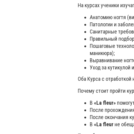
На курсах ученики изуча
Анатомию ногтя (в
Патологии и заболев
Санитарные требов
Правильный подбо
Пошаговые техноло
маникюра);
Выравнивание ногте
Уход за кутикулой и
Оба Курса с отработкой
Почему стоит пройти ку
В
«La fleur»
помогу
После прохождения
После окончания ку
В
«La fleur
не обеща