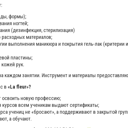
т:
иды, формы);
ания ногтей;
ания (дезинфекция, стерилизация)
р расходных материалов;
гии выполнения маникюра и покрытия гель-лак (критерии 
вой пластины;
 кожей рук.
 на каждом занятии.
Инструмент и материалы предоставляю
рс в
«La fleur»?
т освоить новую профессию;
 курсов всем ученикам выдают сертификаты;
рса учениц не «бросают», а поддерживают в закрытой груп
ют, а обучают.