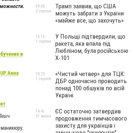
Трамп заявив, що США
зможности.
09:00
2 серпня
можуть забрати з України
«майже все, що захочуть»
У Польщі підтвердили, що
15:15
1 серпня
ракета, яка впала під
Любліном, була російською
бучения и
Х-101
UP Анна
«Чистий четвер» для ТЦК:
10:23
1 серпня
ДБР одночасно проводить
понад 100 обшуків по всій
Україні
лет
ЄС остаточно затвердив
14:41
eur»
31 липня
продовження тимчасового
захисту для українців і
 маникюру.
зміни щодо "ухилянтів"