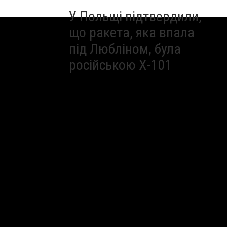
У Польщі підтвердили,
що ракета, яка впала
під Любліном, була
російською Х-101