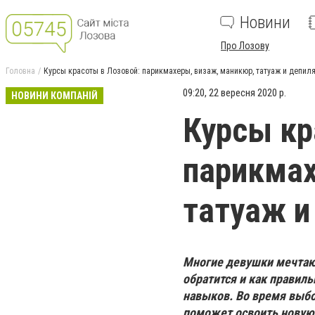
Новини
Про Лозову
Головна
Курсы красоты в Лозовой: парикмахеры, визаж, маникюр, татуаж и депил
09:20, 22 вересня 2020 р.
НОВИНИ КОМПАНІЙ
Курсы кр
парикмах
татуаж и
Многие девушки мечтают
обратится и как правил
навыков. Во время выбо
поможет освоить новую 