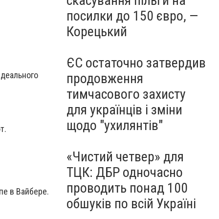
скасування пільги на
посилки до 150 євро, —
Корецький
ЄС остаточно затвердив
идеального
продовження
тимчасового захисту
для українців і зміни
щодо "ухилянтів"
т.
«Чистий четвер» для
ТЦК: ДБР одночасно
проводить понад 100
пе в Вайбере.
обшуків по всій Україні