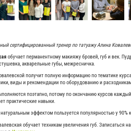
ый сертифицированный тренер по татуажу Алина Ковалев
кая
обучает перманентному макияжу бровей, губ и век.
Пуд
стушевка, акварельные губы, межресничка.
валевской получит полную информацию по тематике курса
ники, виды и рекомендации по оборудованию и расходникам
ыполняются поэтапно, потому по окончанию курсов каждый
ет практические навыки.
натуральным эффектом пользуется популярностью у 90% к
алевская обучает техникам увеличения губ. Записаться на