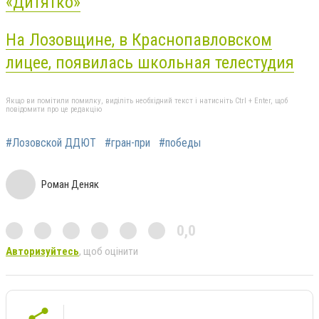
«Дитятко»
На Лозовщине, в Краснопавловском
лицее, появилась школьная телестудия
Якщо ви помітили помилку, виділіть необхідний текст і натисніть Ctrl + Enter, щоб
повідомити про це редакцію
#Лозовской ДДЮТ
#гран-при
#победы
Роман Деняк
0,0
Авторизуйтесь
, щоб оцінити