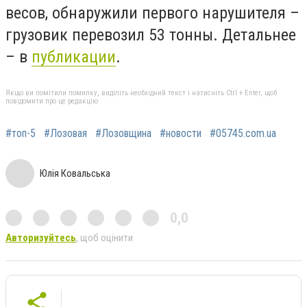
весов, обнаружили первого нарушителя –
грузовик перевозил 53 тонны. Детальнее
– в
публикации
.
Якщо ви помітили помилку, виділіть необхідний текст і натисніть Ctrl + Enter, щоб
повідомити про це редакцію
#топ-5
#Лозовая
#Лозовщина
#новости
#05745.com.ua
Юлія Ковальська
0,0
Авторизуйтесь
, щоб оцінити