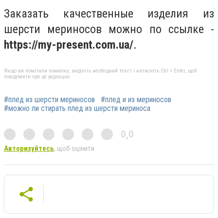
Заказать качественные изделия из
шерсти мериносов можно по ссылке -
https://my-present.com.ua/
.
Якщо ви помітили помилку, виділіть необхідний текст і натисніть Ctrl + Enter, щоб
повідомити про це редакцію
#плед из шерсти мериносов
#плед и из мериносов
#можно ли стирать плед из шерсти мериноса
0,0
Авторизуйтесь
, щоб оцінити