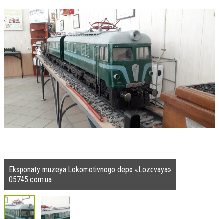
Eksponaty muzeya Lokomotivnogo depo «Lozovaya»
05745.com.ua