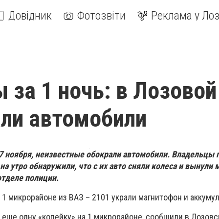
Довідник
Фотозвіти
Реклама у Лоз
 за 1 ночь: в Лозовой
ли автомобили
 7 ноября,
н
еизвестные обокрали автомобили. Владельцы 
на утро обнаружили, что с их авто сняли колеса и вынули 
отделе полиции.
а 1 микрорайоне из
ВАЗ – 2101
украли магнитофон и аккумул
 еще одну «копейку» на 1 микрорайоне, сообщили в Лозовс