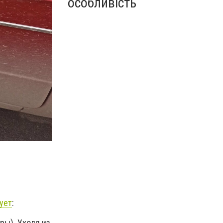
особливість
ует
:
ры). Уходя из