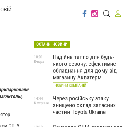
овій
ОСТАННІ НОВИНИ
Надійне тепло для будь-
10:01
Вчора
якого сезону: ефективне
обладнання для дому від
магазину Акватерм
НОВИНИ КОМПАНІЙ
припарковали
магнитолы,
Через російську атаку
14:44
6 серпня
знищено склад запасних
частин Toyota Ukraine
ятор.
ком ОП. У