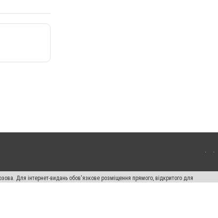
озова. Для інтернет-видань обов'язкове розміщення прямого, відкритого для
лама" публікуються на правах реклами.