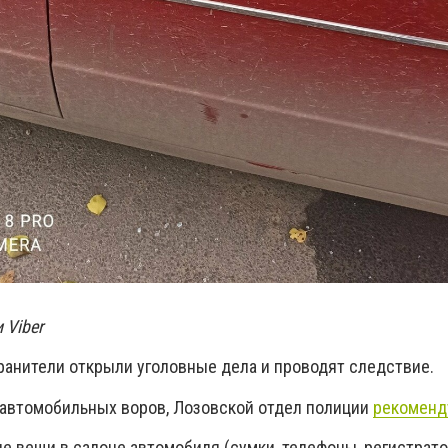
 Viber
ранители открыли уголовные дела и проводят следствие.
 автомобильных воров, Лозовской отдел полиции
рекоменд
е вещи в салоне автомобиля (сумки, телефоны, регистрато