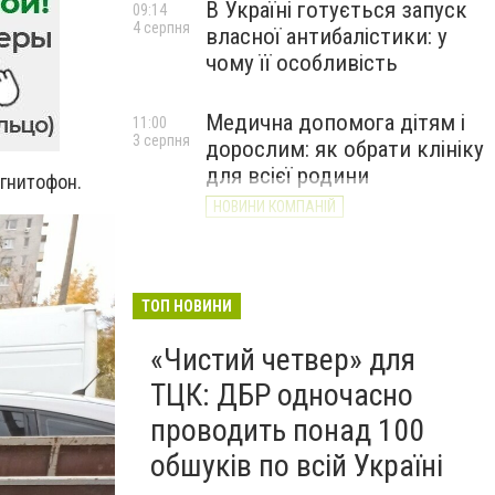
В Україні готується запуск
09:14
4 серпня
власної антибалістики: у
чому її особливість
Медична допомога дітям і
11:00
3 серпня
дорослим: як обрати клініку
для всієї родини
агнитофон.
НОВИНИ КОМПАНІЙ
ТОП НОВИНИ
«Чистий четвер» для
ТЦК: ДБР одночасно
проводить понад 100
обшуків по всій Україні