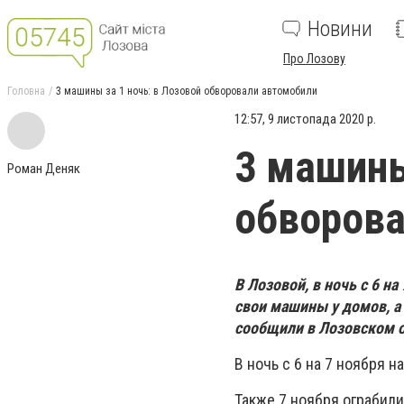
Новини
Про Лозову
Головна
3 машины за 1 ночь: в Лозовой обворовали автомобили
12:57, 9 листопада 2020 р.
3 машины
Роман Деняк
обворова
В Лозовой,
в ночь с 6 на
свои машины у домов, а 
сообщили в Лозовском 
В ночь с 6 на 7 ноября н
Также 7 ноября ограбили