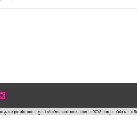
а умови розміщення в тексті обов'язкового посилання на 05745.com.ua - Сайт міста Л
сті або в якості джерела. Порушення виняткових прав переслідується Законом.
ський спецпроєкт", "Політичні новини", "Пресреліз", "PR", "Офіційно", "Політична рек