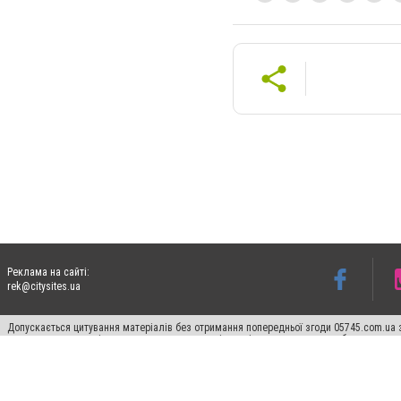
Реклама на сайті:
rek@citysites.ua
Допускається цитування матеріалів без отримання попередньої згоди 05745.com.ua з
пошукових систем гіперпосилання на цитовані статті не нижче другого абзацу в тек
Матеріали з плашками "Новини компаній", "Промо", "Партнерський матеріал", "Партнер