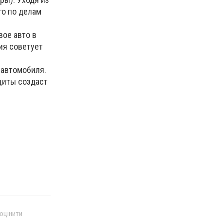
го по делам
вое авто в
ия советует
 автомобиля.
щиты создаст
 оцінити