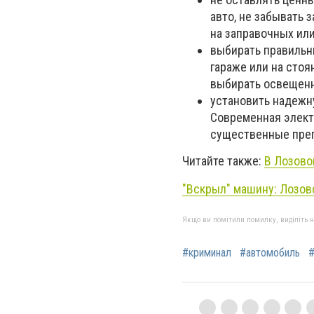
авто, не забывать 
на заправочных ил
выбирать правильн
гараже или на стоя
выбирать освещенн
установить надежн
Современная элект
существенные пре
Читайте также:
В Лозово
"Вскрыл" машину: Лозов
Якщо ви помітили помилку, виділіть нео
#криминал
#автомобиль
#