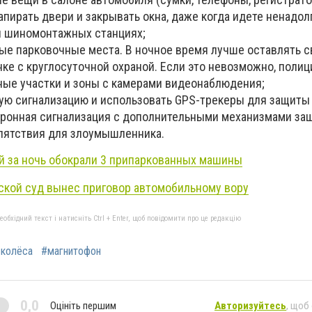
запирать двери и закрывать окна, даже когда идете ненадол
и шиномонтажных станциях;
ые парковочные места. В ночное время лучше оставлять с
нке с круглосуточной охраной. Если это невозможно, полиц
ые участки и зоны с камерами видеонаблюдения;
ую сигнализацию и использовать GPS-трекеры для защиты
ронная сигнализация с дополнительными механизмами за
пятствия для злоумышленника.
й за ночь обокрали 3 припаркованных машины
ской суд вынес приговор автомобильному вору
бхідний текст і натисніть Ctrl + Enter, щоб повідомити про це редакцію
колёса
#магнитофон
0,0
Оцініть першим
Авторизуйтесь
, щоб