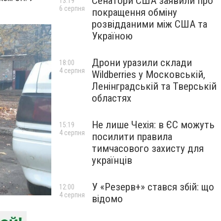
Сенатори США заявили про
13:19
6 серпня
покращення обміну
розвідданими між США та
Україною
Дрони уразили склади
18:00
4 серпня
Wildberries у Московській,
Ленінградській та Тверській
областях
Не лише Чехія: в ЄС можуть
15:19
4 серпня
посилити правила
тимчасового захисту для
українців
У «Резерв+» стався збій: що
12:00
4 серпня
відомо