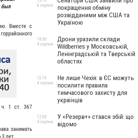
Сенатори США заявили про
13:19
6 серпня
т был
покращення обміну
розвідданими між США та
Україною
ию. Вместе с
 горрайонного
Дрони уразили склади
18:00
4 серпня
Wildberries у Московській,
Ленінградській та Тверській
областях
Не лише Чехія: в ЄС можуть
15:19
4 серпня
посилити правила
тимчасового захисту для
українців
ч. 1 ст. 367
У «Резерв+» стався збій: що
12:00
4 серпня
відомо
ава занимать
3 лет.