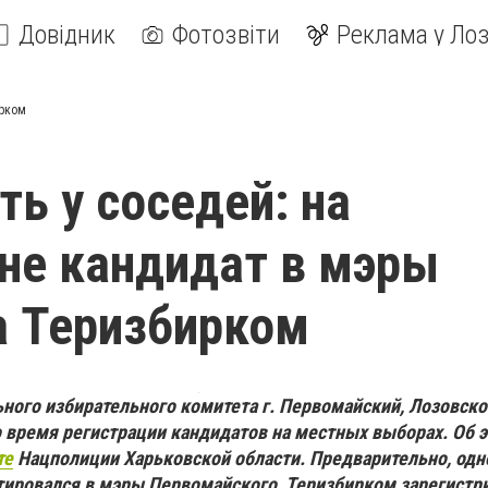
Довідник
Фотозвіти
Реклама у Лоз
ирком
ть у соседей: на
не кандидат в мэры
а Теризбирком
ого избирательного комитета г. Первомайский, Лозовско
о время регистрации кандидатов на местных выборах. Об 
те
Нацполиции Харьковской области. Предварительно, одн
ировался в мэры Первомайского, Теризбирком зарегистр