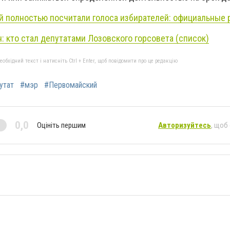
й полностью посчитали голоса избирателей: официальные 
 кто стал депутатами Лозовского горсовета (список)
бхідний текст і натисніть Ctrl + Enter, щоб повідомити про це редакцію
утат
#мэр
#Первомайский
0,0
Оцініть першим
Авторизуйтесь
, щоб