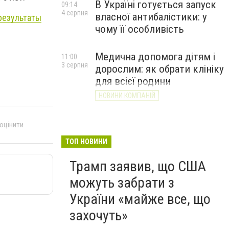
В Україні готується запуск
09:14
4 серпня
власної антибалістики: у
результаты
чому її особливість
Медична допомога дітям і
11:00
3 серпня
дорослим: як обрати клініку
для всієї родини
НОВИНИ КОМПАНІЙ
 оцінити
ТОП НОВИНИ
Трамп заявив, що США
можуть забрати з
України «майже все, що
захочуть»