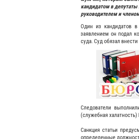
кандидатом в депутаты 
руководителем и членом
Один из кандидатов в
заявлением он подал к
суда. Суд обязал внест
Следователи выполнил
(служебная халатность) 
Санкция статьи предус
определенные должности