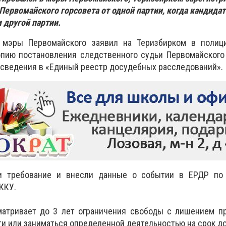
Первомайского горсовета от одной партии, когда кандида
 другой партии.
 мэры Первомайского заявил на Теризбирком в полиц
опию постановления следственного судьи Первомайского
и сведения в «Единый реестр досудебных расследований».
и требование и внесли данные о событии в ЕРДР по 
ККУ.
матривает до 3 лет ограничения свободы с лишением пр
 или заниматься определенной деятельностью на срок до 