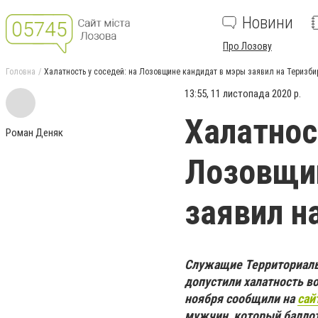
Новини
Про Лозову
Головна
Халатность у соседей: на Лозовщине кандидат в мэры заявил на Теризб
13:55, 11 листопада 2020 р.
Халатнос
Роман Деняк
Лозовщи
заявил н
Служащие Территориальн
допустили халатность в
ноября сообщили на
сай
мужчин, который баллот