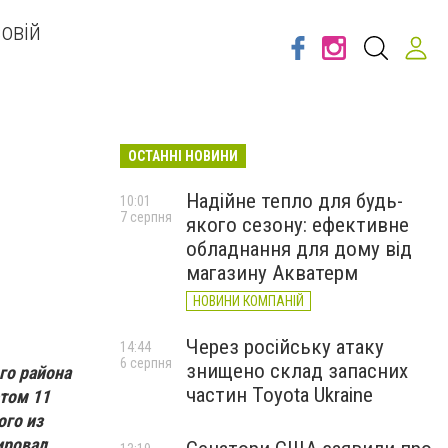
овій
ОСТАННІ НОВИНИ
Надійне тепло для будь-
10:01
7 серпня
якого сезону: ефективне
обладнання для дому від
магазину Акватерм
НОВИНИ КОМПАНІЙ
Через російську атаку
14:44
6 серпня
знищено склад запасних
го района
частин Toyota Ukraine
этом 11
ого из
ировал