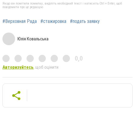
Якщо ви помітили помилку, виділіть необхідний текст і натисніть Ctrl + Enter, щоб
повідомити про це редакцію
#Верховная Рада
#стажировка
#подать заявку
Юлія Ковальська
0,0
Авторизуйтесь
, щоб оцінити