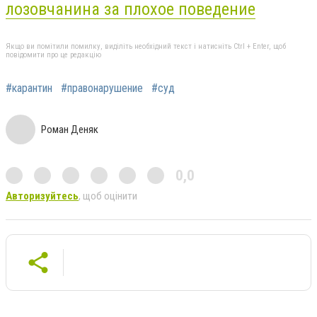
лозовчанина за плохое поведение
Якщо ви помітили помилку, виділіть необхідний текст і натисніть Ctrl + Enter, щоб
повідомити про це редакцію
#карантин
#правонарушение
#суд
Роман Деняк
0,0
Авторизуйтесь
, щоб оцінити