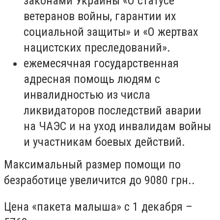
законами Украины
«
О статусе
ветеранов войны, гарантии их
социальной защиты
»
и
«
О жертвах
нацистских преследований
»
.
е
жемесячная государственная
адресная помощь людям с
инвалидностью из числа
ликвидаторов последствий аварии
на ЧАЭС и на уход инвалидам войны
и участникам боевых действий
.
Максимальный размер помощи по
безработице увеличится до 9080 гр
н..
Цена
«
пакета малыша
»
с 1 декабря
–