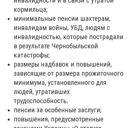
инвалидности и в связи с утратой
кормильца
;
м
инимальные пенсии шахтерам,
инвалидам войны, УБД, людям с
инвалидностью, которые пострадали
в результате Чернобыльской
катастрофы
;
р
азмеры надбавок и повышений,
зависящие от размера прожиточного
минимума, установленного для
л
юдей
, утративших
трудоспособность.
п
енсии за особенные заслуги
;
п
овышения, предусмотренные