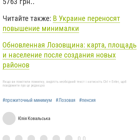
5763 грн.
.
Читайте также:
В Украине переносят
повышение минималки
Обновленная Лозовщина: карта, площадь
и население после создания новых
районов
Якщо ви помітили помилку, виділіть необхідний текст і натисніть Ctrl + Enter, щоб
повідомити про це редакцію
#прожиточный минимум
#Лозовая
#пенсия
Юлія Ковальська
0,0