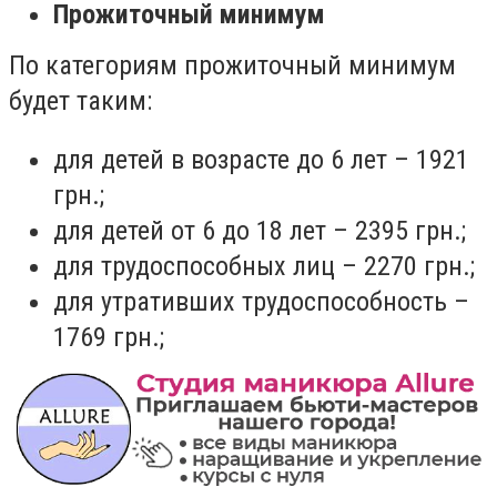
Прожиточный минимум
По категориям
прожиточный минимум
будет таким:
д
ля детей в возрасте до 6 лет
–
1921
грн.
;
д
ля детей от 6 до 18 лет
–
2395 грн.
;
д
ля трудоспособных лиц
–
2270 грн.
;
для утративших трудоспособность
–
1769 грн.
;