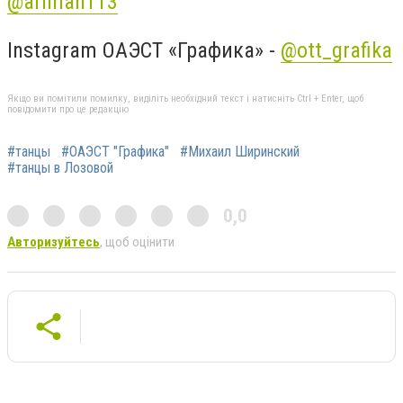
@ariman113
Instagram ОАЭСТ «Графика» -
@ott_grafika
Якщо ви помітили помилку, виділіть необхідний текст і натисніть Ctrl + Enter, щоб
повідомити про це редакцію
#танцы
#ОАЭСТ "Графика"
#Михаил Ширинский
#танцы в Лозовой
0,0
Авторизуйтесь
, щоб оцінити