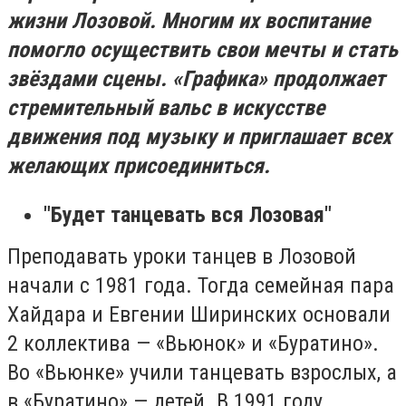
жизни Лозовой. М
ногим и
х воспитание
помогло осуществить свои мечты и стать
звёздами сцены. «Графика» продолжает
стремительный вальс в искусстве
движения под музыку и приглашает всех
желающих присоединиться.
"Будет т
анцевать вся Лозовая"
Преподавать уроки танцев в Лозовой
начали с 1981 года. Тогда семейная пара
Хайдара и Евгении Ширинских основали
2 коллектива — «Вьюнок» и «Буратино».
Во «Вьюнке»
учили танцевать взрослых, а
в «Буратино» — детей. В 1991 году