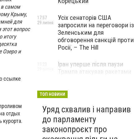
Корецький
 в самом
ному Крыму,
Усіх сенаторів США
17:57
амней для
29 липня
запросили на переговори із
 этот вопрос
Зеленським для
о итогу
обговорення санкцій проти
десятка
Росії, – The Hill
е Озеро и
Іран уперше після паузи
15:23
29 липня
Трампа атакував ракетами
по ссылке
американську базу
ТОП НОВИНИ
 проливом
Уряд схвалив і направив
на отдых
до парламенту
 курорта.
законопроєкт про