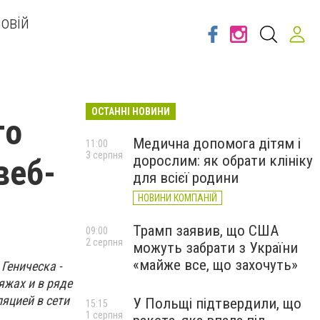
овій
ОСТАННІ НОВИНИ
го
Медична допомога дітям і
11:00
3 серпня
дорослим: як обрати клініку
веб-
для всієї родини
НОВИНИ КОМПАНІЙ
Трамп заявив, що США
09:00
2 серпня
можуть забрати з України
«майже все, що захочуть»
Геническа -
яжах и в ряде
ляцией в сети
У Польщі підтвердили, що
15:15
1 серпня