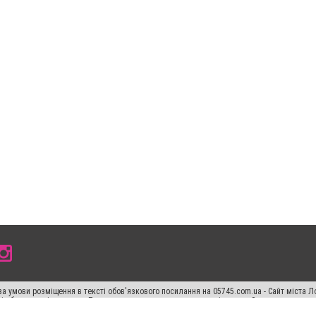
а умови розміщення в тексті обов'язкового посилання на 05745.com.ua - Сайт міста Л
сті або в якості джерела. Порушення виняткових прав переслідується Законом.