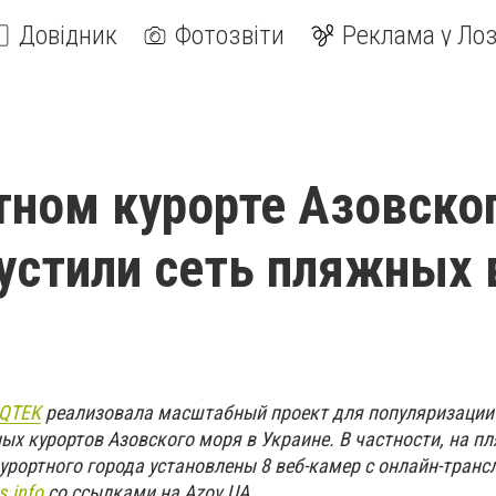
Довідник
Фотозвіти
Реклама у Лоз
тном курорте Азовско
устили сеть пляжных 
QTEK
реализовала масштабный проект для популяризации 
ых курортов Азовского моря в Украине. В частности, на пл
урортного города установлены 8 веб-камер с онлайн-транс
s.info
со ссылками на Azov.UA.