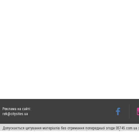
Реклама на сайті:
rek@citysites.ua
Допускається цитування матеріалів без отримання попередньої згоди 05745.com.ua з
пошукових систем гіперпосилання на цитовані статті не нижче другого абзацу в тек