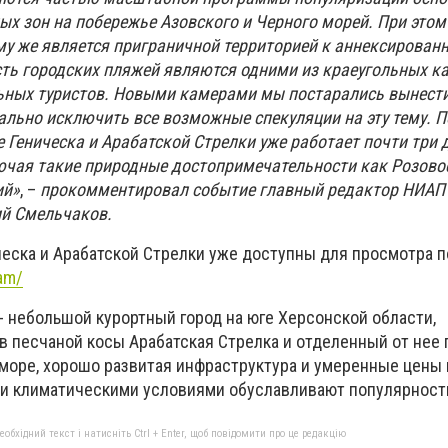
ых зон на побережье Азовского и Черного морей. При этом
ому же является приграничной территорией к аннексирован
сть городских пляжей являются одними из краеугольных к
ных туристов. Новыми камерами мы постарались вынести
ально исключить все возможные спекуляции на эту тему. П
е Геническа и Арабатской Стрелки уже работает почти три 
ючая такие природные достопримечательности как Розово
ий»
, –
прокомментировал событие главный редактор НИАП
ий Смельчаков.
еска и Арабатской Стрелки уже доступны для просмотра 
am/
- небольшой курортный город на юге Херсонской области,
 песчаной косы Арабатская Стрелка и отделенный от нее
 море, хорошо развитая инфраструктура и умеренные цены 
и климатическими условиями обуславливают популярность
бхідний текст і натисніть Ctrl + Enter, щоб повідомити про це редакцію