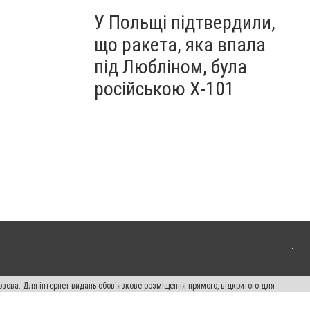
У Польщі підтвердили,
що ракета, яка впала
під Любліном, була
російською Х-101
озова. Для інтернет-видань обов'язкове розміщення прямого, відкритого для