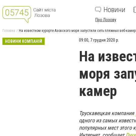
Новини
Про Лозову
Головна
На известном курорте Азовского моря запустили сеть пляжных веб-камер
09:00, 7 грудня 2020 р.
НОВИНИ КОМПАНІЙ
На извес
моря зап
камер
Трускавецкая компания
одного из самых известн
популярных мест этого к
Интернет, сообщает
Dyvy