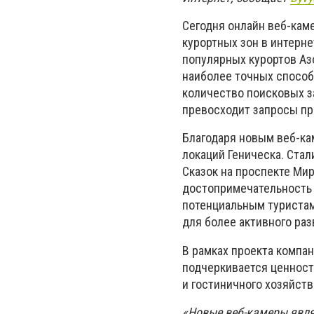
Сегодня онлайн веб-кам
курортных зон в интерне
популярных курортов Аз
наиболее точных способ
количество поисковых з
превосходит запросы пр
Благодаря новым веб-ка
локаций Геническа. Ста
Сказок на проспекте Ми
достопримечательность р
потенциальным туристам 
для более активного раз
В рамках проекта компан
подчеркивается ценност
и гостиничного хозяйств
«Новые веб-камеры явл