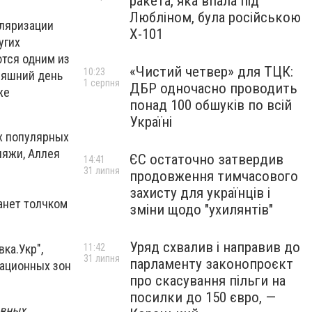
ракета, яка впала під
Любліном, була російською
уляризации
Х-101
угих
ются одним из
«Чистий четвер» для ТЦК:
10:23
няшний день
1 серпня
ДБР одночасно проводить
же
понад 100 обшуків по всій
Україні
х популярных
ляжи, Аллея
ЄС остаточно затвердив
14:41
31 липня
продовження тимчасового
захисту для українців і
танет толчком
зміни щодо "ухилянтів"
Уряд схвалив і направив до
ка.Укр",
11:42
31 липня
парламенту законопроєкт
еационных зон
про скасування пільги на
посилки до 150 євро, —
овных