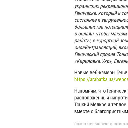
украинских рекреационн
Геническе, который к т
состояние и загруженно
большинства потенциаль
в онлайн, чтобы максим
работы, в курортной зон
онлайн-трансляций, вкл
Генический пролив Тонк
«Кириловка.Укр», Евген
Новые веб-камеры Генич
https://arabatka.ua/webc
Напомним, что Геническ 
расположенный напротив
Тонкий.Мелкое и теплое
вместе с благоприятным
Якщо ви помітили помилку, виділіть нео