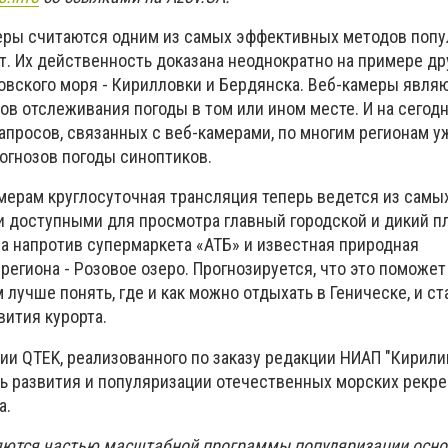
еры считаются одним из самых эффективных методов поп
т. Их действенность доказана неоднократно на примере др
овского моря - Кирилловки и Бердянска. Веб-камеры явля
ов отслеживания погоды в том или ином месте. И на сегод
апросов, связанных с веб-камерами, по многим регионам у
огнозов погоды синоптиков.
мерам круглосуточная трансляция теперь ведется из самы
ли доступными для просмотра главный городской и дикий п
ра напротив супермаркета «АТБ» и известная природная
егиона - Розовое озеро. Прогнозируется, что это поможет
лучше понять, где и как можно отдыхать в Геническе, и с
вития курорта.
ии QTEK, реализованного по заказу редакции НИАП "Кирилив
ь развития и популяризации отечественных морских рекр
а.
яются частью масштабной программы популяризации осн