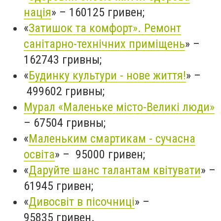
нація
» – 160125 гривен;
«
Затишок та комфорт». Ремонт
санітарно-технічних приміщень
» –
162743 гривны;
«
Будинку культури - нове життя!
» –
499602 гривны;
Мурал «Маленьке місто-Великі люди»
– 67504 гривны;
«
Маленьким смартикам - сучасна
освіта
» – 95000 гривен;
«
Даруйте шанс талантам квітувати
» –
61945 гривен;
«
Дивосвіт в пісочниці
» –
95835 гривен.