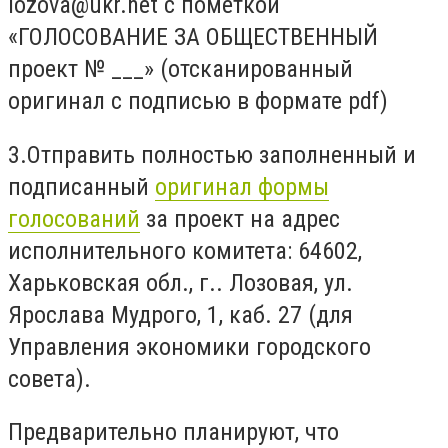
lozova@ukr.net
с пометкой
«ГОЛОСОВАНИЕ ЗА ОБЩЕСТВЕННЫЙ
проект № ___» (отсканированный
оригинал с подписью в формате pdf)
3
.
О
тправ
ить
полностью заполненный и
подписанный
оригинал формы
голосований
за проект
на
адрес
исполнительного комитета: 64602,
Харьковская обл.,
г
.. Лозовая, ул.
Ярослава Мудрого, 1, каб. 27 (для
У
правления экономики городского
совета)
.
Предварительно планируют, что