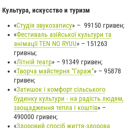
Культура, искусство и туризм
«
Студія звукозапису
» – 99150 гривен;
«
Фестиваль азійської культури та
анімації TEN NO RYUU
» – 151263
гривны;
«
Літній театр
» – 91349 гривен;
«
Творча майстерня "Гараж"
» – 95878
гривен;
«
Затишок і комфорт сільського
будинку культури - на радість людям,
заощадження тепла і коштів
» –
490000 гривен;
«
Здоровий спосіб життя-здорова