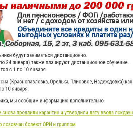
ьники будут заниматься дистанционно.
 по 24 января) также планируют дистанционное обучение.
ся с 1 по 10 января.
йона (Краснопавловка, Орелька, Плисовое, Надеждовка) ка
по 10 января.
фика, мы сообщим информацию дополнительно.
е снова продлили карантин и утвердили дату ввода локдаун
о лозовчан болеют ОРИ и гриппом