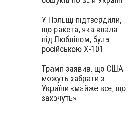
обшуків по всій Україні
У Польщі підтвердили,
що ракета, яка впала
під Любліном, була
російською Х-101
Трамп заявив, що США
можуть забрати з
України «майже все, що
захочуть»