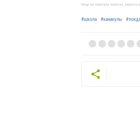
Якщо ви помітили помилку, виділіть нео
#школа
#каникулы
#локд