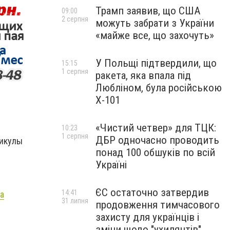
Трамп заявив, що США
09:00
2 серпня
можуть забрати з України
«майже все, що захочуть»
У Польщі підтвердили, що
15:15
1 серпня
ракета, яка впала під
Любліном, була російською
Х-101
«Чистий четвер» для ТЦК:
10:23
1 серпня
ДБР одночасно проводить
никулы
понад 100 обшуків по всій
Україні
ЄС остаточно затвердив
14:41
а
31 липня
продовження тимчасового
захисту для українців і
зміни щодо "ухилянтів"