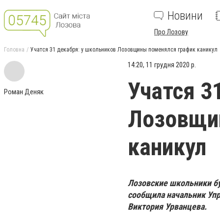
Новини
Про Лозову
Головна
Учатся 31 декабря: у школьников Лозовщины поменялся график каникул
14:20, 11 грудня 2020 р.
Учатся 3
Роман Деняк
Лозовщи
каникул
Лозовские школьники буд
сообщила начальник Упр
Виктория Урванцева.