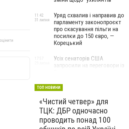
Уряд схвалив і направив до
11:42
31 липня
парламенту законопроєкт
про скасування пільги на
посилки до 150 євро, —
 оцінити
Корецький
Усіх сенаторів США
17:57
29 липня
запросили на переговори із
Зеленським для
обговорення санкцій проти
Росії, – The Hill
ТОП НОВИНИ
«Чистий четвер» для
ТЦК: ДБР одночасно
проводить понад 100