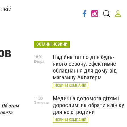
овій
ОСТАННІ НОВИНИ
ов
Надійне тепло для будь-
10:01
Вчора
якого сезону: ефективне
обладнання для дому від
магазину Акватерм
НОВИНИ КОМПАНІЙ
Медична допомога дітям і
11:00
3 серпня
дорослим: як обрати клініку
. Об этом
для всієї родини
совета
НОВИНИ КОМПАНІЙ