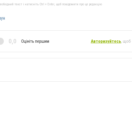
бхідний текст і натисніть Ctrl + Enter, щоб повідомити про це редакцію
аун
0,0
Оцініть першим
Авторизуйтесь
, щоб