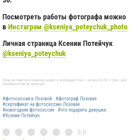
36.
Посмотреть работы фотографа можно
в
Инстаграм
@
kseniya_poteychuk_photo
Личная страница Ксении Потейчук
@
kseniya_poteychuk
Якщо ви помітили помилку, виділіть необхідний текст і натисніть Ctrl + Enter, щоб
повідомити про це редакцію
#фотосессия в Лозовой
#фотограф Лозовая
#сертификат на фотосессию Лозовая
#новогодняя фотосессия
#что подарить девушке
#Ксения Потейчук
0,0