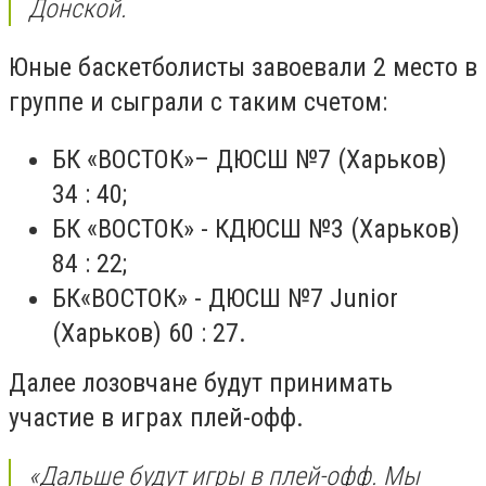
Донской.
Юные баскетболисты завоевали 2 место в
группе и сыграли с таким счетом:
БК
«
ВОСТОК
»
–
ДЮСШ
№
7 (Хар
ьков
)
34 : 40;
БК
«
ВОСТОК
»
- КДЮСШ
№
3 (Хар
ьков
)
84 : 22
;
БК
«
ВОСТОК
»
- ДЮСШ
№
7 Junior
(Хар
ьков
) 60 : 27
.
Далее лозовчане будут принимать
участие в играх плей-офф.
«Дальше будут игры в плей-офф. Мы