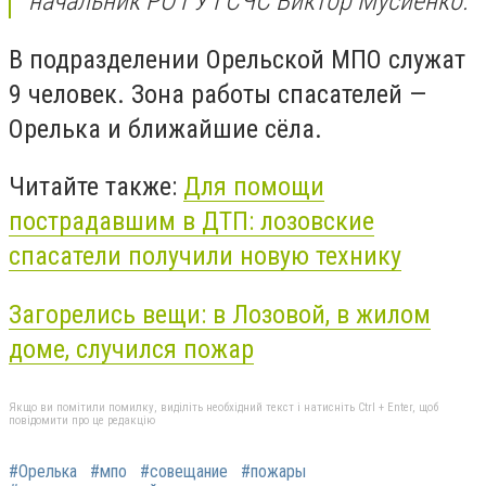
начальник РО ГУ ГСЧС Виктор Мусиенко.
В подразделении Орельской МПО служат
9 человек. Зона работы спасателей —
Орелька и ближайшие сёла.
Читайте также:
Для помощи
пострадавшим в ДТП: лозовские
спасатели получили новую технику
Загорелись вещи: в Лозовой, в жилом
доме, случился пожар
Якщо ви помітили помилку, виділіть необхідний текст і натисніть Ctrl + Enter, щоб
повідомити про це редакцію
#Орелька
#мпо
#совещание
#пожары