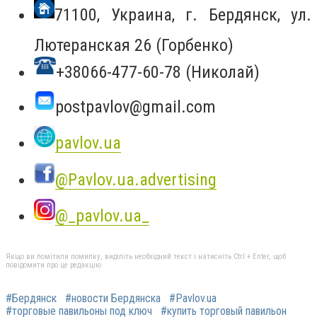
71100, Украина, г. Бердянск, ул.
Лютеранская 26 (Горбенко)
+38066-477-60-78 (Николай)
postpavlov@gmail.com
pavlov.ua
@Pavlov.ua.advertising
@_pavlov.ua_
Якщо ви помітили помилку, виділіть необхідний текст і натисніть Ctrl + Enter, щоб
повідомити про це редакцію
#Бердянск
#новости Бердянска
#Pavlov.ua
#торговые павильоны под ключ
#купить торговый павильон