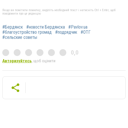
Якщо ви помітили помилку, виділіть необхідний текст і натисніть Ctrl + Enter, щоб
повідомити про це редакцію
#Бердянск
#новости Бердянска
#Pavlov.ua
#благоустройство громад
#подрядчик
#ОТГ
#сельские советы
0,0
Авторизуйтесь
, щоб оцінити