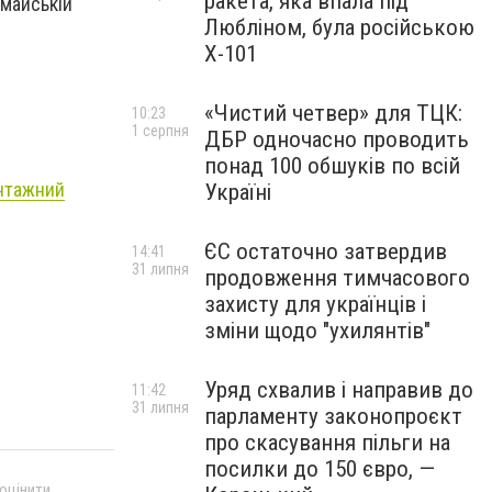
ракета, яка впала під
омайській
Любліном, була російською
Х-101
«Чистий четвер» для ТЦК:
10:23
1 серпня
ДБР одночасно проводить
понад 100 обшуків по всій
нтажний
Україні
ЄС остаточно затвердив
14:41
31 липня
продовження тимчасового
захисту для українців і
зміни щодо "ухилянтів"
Уряд схвалив і направив до
11:42
31 липня
парламенту законопроєкт
про скасування пільги на
посилки до 150 євро, —
 оцінити