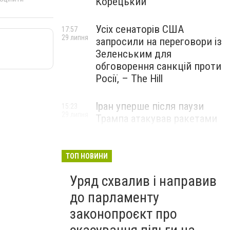
Корецький
Усіх сенаторів США
17:57
29 липня
запросили на переговори із
Зеленським для
обговорення санкцій проти
Росії, – The Hill
Іран уперше після паузи
15:23
29 липня
Трампа атакував ракетами
американську базу
ТОП НОВИНИ
Уряд схвалив і направив
до парламенту
законопроєкт про