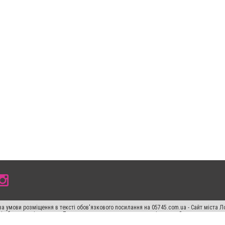
а умови розміщення в тексті обов'язкового посилання на 05745.com.ua - Сайт міста Л
сті або в якості джерела. Порушення виняткових прав переслідується Законом.