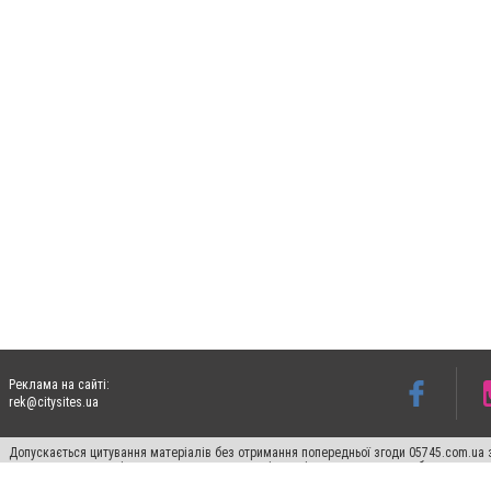
Реклама на сайті:
rek@citysites.ua
Допускається цитування матеріалів без отримання попередньої згоди 05745.com.ua з
пошукових систем гіперпосилання на цитовані статті не нижче другого абзацу в тек