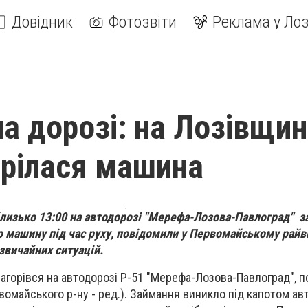
Довідник
Фотозвіти
Реклама у Лоз
а дорозі: на Лозівщин
орілася машина
лизько 13:00
на автодорозі "Мерефа-Лозова-Павлоград" з
о машину під час руху, повідомили у Первомайському райв
звичайних ситуацій.
 загорівся на автодорозі Р-51 "Мерефа-Лозова-Павлоград", 
омайського р-ну - ред.). Займання виникло під капотом авт