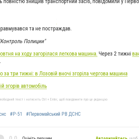
ь повністю знищив транспортний засіб, повідомили у Перв
 травмувався та не постраждав.
"Контроль Полиции"
овтня на ходу загорілася легкова машина.
Через 2 тижні
ва
.
о за три тижні: в Лозовій вночі згоріла чергова машина
ій згорів автомобіль
бхідний текст і натисніть Ctrl + Enter, щоб повідомити про це редакцію
снс
#Р-51
#Первомайський РВ ДСНС
0,0
Оцініть першим
Авторизуйтесь
, щоб