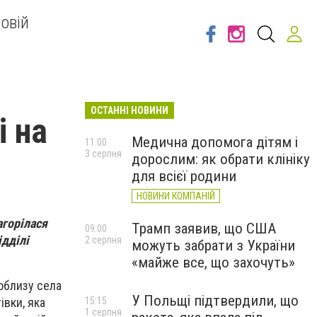
овій
ОСТАННІ НОВИНИ
і на
Медична допомога дітям і
11:00
3 серпня
дорослим: як обрати клініку
для всієї родини
НОВИНИ КОМПАНІЙ
агорілася
Трамп заявив, що США
09:00
ідділі
2 серпня
можуть забрати з України
«майже все, що захочуть»
поблизу села
У Польщі підтвердили, що
15:15
івки, яка
1 серпня