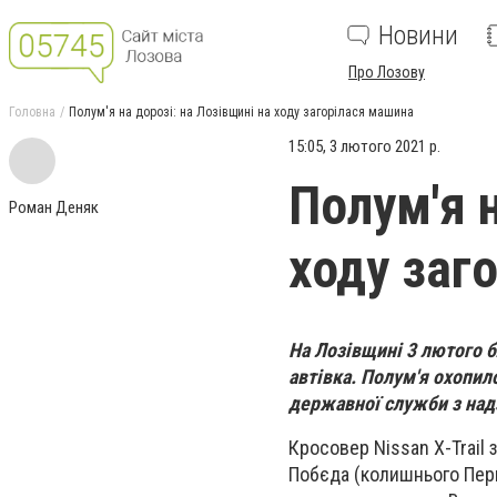
Новини
Про Лозову
Головна
Полум'я на дорозі: на Лозівщині на ходу загорілася машина
15:05, 3 лютого 2021 р.
Полум'я н
Роман Деняк
ходу заг
На Лозівщині
3 лютого
б
автівка. Полум'я охопил
державної служби з над
Кросовер Nissan X-Trail
Побєда (колишнього Перв