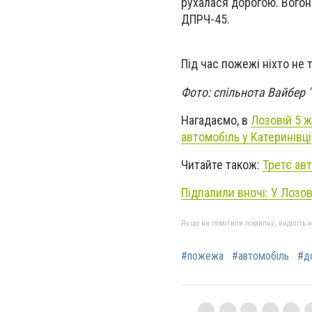
рухалася дорогою. Вогон
ДПРЧ-45.
Під час пожежі ніхто не
Фото: спільнота Вайбер 
Нагадаємо, в
Лозовій 5 ж
автомобіль у Катеринівці
Читайте також:
Третє авт
Підпалили вночі: У Лозов
Якщо ви помітили помилку, виділіть нео
#пожежа
#автомобіль
#д