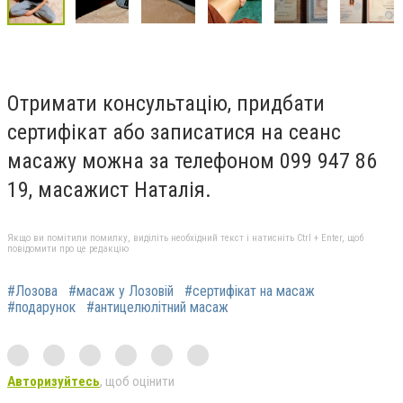
Отримати консультацію, придбати
сертифікат або записатися на сеанс
масажу можна за телефоном 099 947 86
19, масажист Наталія.
Якщо ви помітили помилку, виділіть необхідний текст і натисніть Ctrl + Enter, щоб
повідомити про це редакцію
#Лозова
#масаж у Лозовій
#сертифікат на масаж
#подарунок
#антицелюлітний масаж
Авторизуйтесь
, щоб оцінити