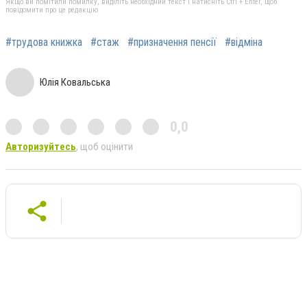
Якщо ви помітили помилку, виділіть необхідний текст і натисніть Ctrl + Enter, щоб
повідомити про це редакцію
#трудова книжка
#стаж
#призначення пенсії
#відміна
Юлія Ковальська
0,0
Авторизуйтесь
, щоб оцінити