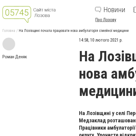
Новини
Про Лозову
Головна
На Лозівщині почала працювати нова амбулаторія сімейної медицини
14:58, 10 лютого 2021 р.
На Лозів
Роман Деняк
нова амб
медицин
На Лозівщині у селі Пе
Медзаклад розташовани
Працівники амбулаторії
округу. Урочисте відкри