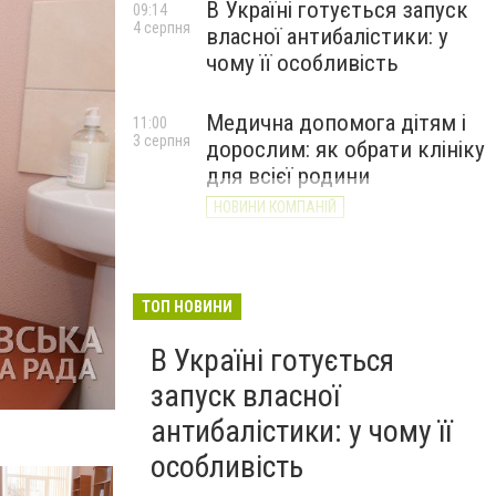
В Україні готується запуск
09:14
4 серпня
власної антибалістики: у
чому її особливість
Медична допомога дітям і
11:00
3 серпня
дорослим: як обрати клініку
для всієї родини
НОВИНИ КОМПАНІЙ
ТОП НОВИНИ
В Україні готується
запуск власної
антибалістики: у чому її
особливість