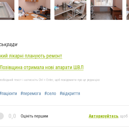
іськради
ький лікарні планують ремонт
 Лозівщина отримала нові апарати ШВЛ
бхідний текст і натисніть Ctrl + Enter, щоб повідомити про це редакцію
#пацієнти
#перемога
#село
#відкриття
0,0
Оцініть першим
Авторизуйтесь
, щоб