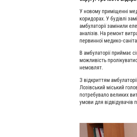
У новому приміщенні мед
коридорах. У будівлі замі
амбулаторії замінили еле
аналізів. На
ремонт в
итр
первинної медико-саніта
В амбулаторії приймає с
можливість пролікуватис
немовлят.
З відкриттям амбулаторі
Лозівський міський голо
потребувало великих вит
умови для відвідувачів 