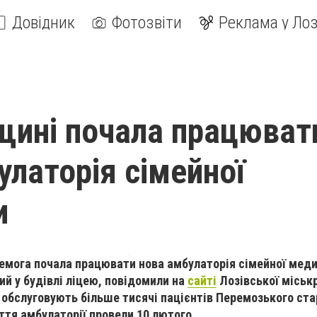
Довідник
Фотозвіти
Реклама у Лоз
щині почала працюват
улаторія сімейної
и
ремога почала працювати нова амбулаторія сімейної мед
й у будівлі ліцею, повідомили на
сайті
Лозівської міськ
 обслуговують більше тисячі пацієнтів Перемозького ст
ття амбулаторії провели 10 лютого.