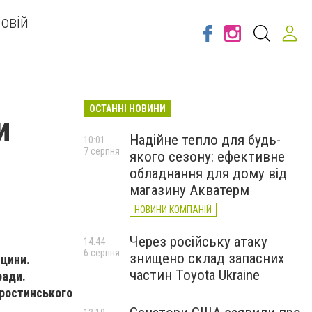
овій
ОСТАННІ НОВИНИ
и
Надійне тепло для будь-
10:01
7 серпня
якого сезону: ефективне
обладнання для дому від
магазину Акватерм
НОВИНИ КОМПАНІЙ
Через російську атаку
14:44
6 серпня
знищено склад запасних
ицини.
частин Toyota Ukraine
ради.
аростинського