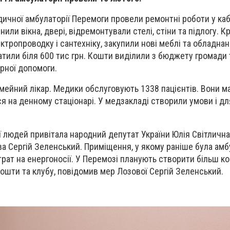
ичної амбулаторії Перемоги провели ремонтні роботи у каб
нили вікна, двері, відремонтували стелі, стіни та підлогу. Кр
ктропроводку і сантехніку, закупили нові меблі та обладна
атили біля 600 тис грн. Кошти виділили
з бюджету громади 
рної допомоги.
імейний лікар. Медики обслуговують 1338 пацієнтів. Вони м
я на денному стаціонарі. У медзакладі створили умови і д
ї людей привітала народний депутат України Юлія Світлична
ва Сергій Зеленський. П
риміщення, у якому раніше була амб
рат на енергоносії. У Перемозі планують створити більш к
пошти та клубу, повідомив мер Лозової Сергій Зеленський.