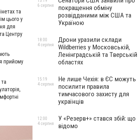
Сенатори США заявили про
13:19
6 серпня
покращення обміну
інетах та
розвідданими між США та
ім цього у
Україною
ння для
та Центру
Дрони уразили склади
18:00
4 серпня
Wildberries у Московській,
ають
Ленінградській та Тверській
ля прийому
областях
Не лише Чехія: в ЄС можуть
15:19
 та
4 серпня
посилити правила
улаторія,
тимчасового захисту для
омфортні
українців
У «Резерв+» стався збій: що
12:00
4 серпня
відомо