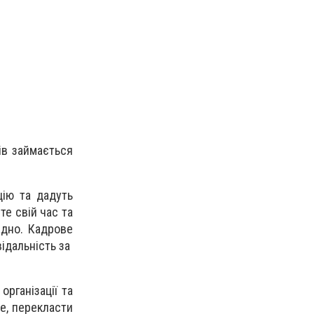
ів займається
ію та дадуть
те свій час та
адно. Кадрове
відальність за
рганізації та
е, перекласти