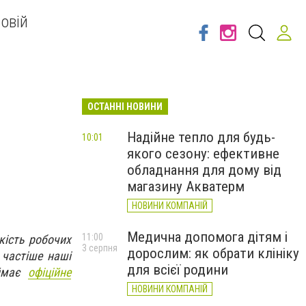
овій
ОСТАННІ НОВИНИ
Надійне тепло для будь-
10:01
якого сезону: ефективне
обладнання для дому від
магазину Акватерм
НОВИНИ КОМПАНІЙ
Медична допомога дітям і
11:00
кість робочих
3 серпня
дорослим: як обрати клініку
е частіше наші
для всієї родини
аймає
офіційне
НОВИНИ КОМПАНІЙ