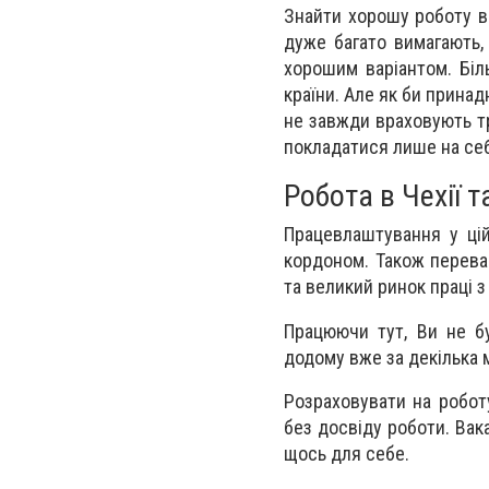
Знайти хорошу роботу в 
дуже багато вимагають,
хорошим варіантом. Біл
країни. Але як би принад
не завжди враховують тр
покладатися лише на себ
Робота в Чехії т
Працевлаштування у ці
кордоном. Також переваг
та великий ринок праці 
Працюючи тут, Ви не бу
додому вже за декілька 
Розраховувати на роботу
без досвіду роботи. Вак
щось для себе.