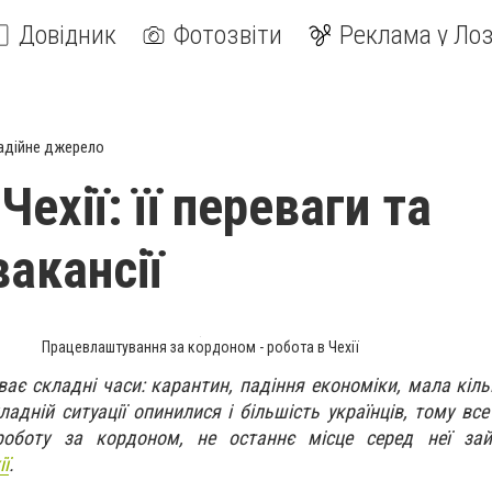
Довідник
Фотозвіти
Реклама у Лоз
адійне джерело
Чехії: її переваги та
вакансії
Працевлаштування за кордоном - робота в Чехії
ває складні часи: карантин, падіння економіки, мала кіль
кладній ситуації опинилися і більшість українців, тому вс
роботу за кордоном, не останнє місце серед неї з
ї
.