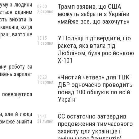
суму з людини
Трамп заявив, що США
09:00
ається єдиним
2 серпня
можуть забрати з України
ть виїхати із
«майже все, що захочуть»
каменів, котрі
аці, варто не
У Польщі підтвердили, що
15:15
1 серпня
ракета, яка впала під
Любліном, була російською
Х-101
ану роботу за
івень зарплат
«Чистий четвер» для ТЦК:
10:23
1 серпня
ДБР одночасно проводить
понад 100 обшуків по всій
е повернутися
Україні
и, але й люди
ЄС остаточно затвердив
14:41
т зможе знайти
31 липня
продовження тимчасового
захисту для українців і
зміни щодо "ухилянтів"