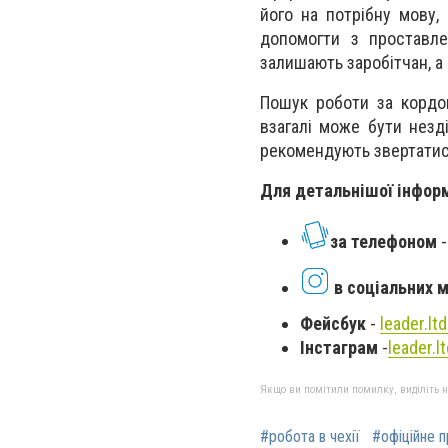
його на потрібну мову, 
допомогти з проставле
залишають заробітчан, а 
Пошук роботи за кордо
взагалі може бути незд
рекомендують звертатися
Для детальнішої інформ
за телефоном
-
в соціальних 
Фейсбук
-
leader.ltd
Інстаграм
-
leader.lt
Якщо ви помітили помилку, виділіть нео
#робота в чехії
#офіційне 