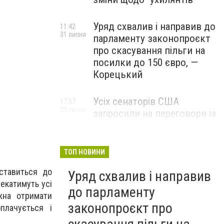
Уряд схвалив і направив до
11:42
31 липня
парламенту законопроєкт
про скасування пільги на
посилки до 150 євро, —
Корецький
Усіх сенаторів США
17:57
29 липня
запросили на переговори із
Зеленським для
обговорення санкцій проти
Росії, – The Hill
ТОП НОВИНИ
ставиться до
Уряд схвалив і направив
чекатимуть усі
до парламенту
жна отримати
законопроєкт про
плачується і