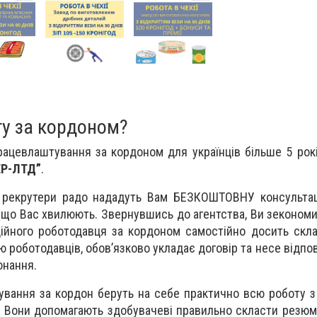
ту за кордоном?
рацевлаштування за кордоном для українців більше 5 рок
ЕР-ЛТД”
.
 рекрутери радо нададуть Вам БЕЗКОШТОВНУ консультац
я, що Вас хвилюють. Звернувшись до агентства, Ви зекономи
ійного роботодавця за кордоном самостійно досить скл
ю роботодавців, обов’язково укладає договір та несе відпо
онання.
вання за кордон беруть на себе практично всю роботу з о
 Вони допомагають здобувачеві правильно скласти резюм