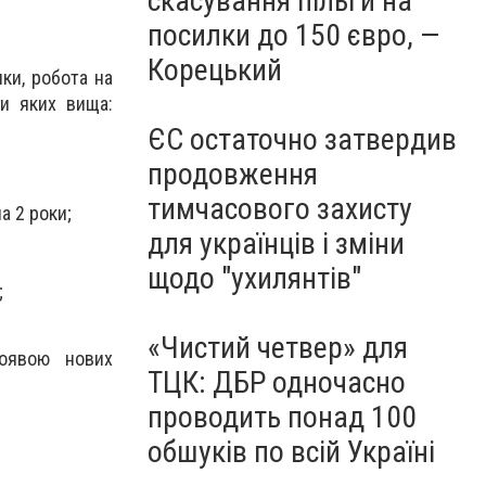
скасування пільги на
посилки до 150 євро, —
Корецький
ки, робота на
ги яких вища:
ЄС остаточно затвердив
продовження
тимчасового захисту
а 2 роки;
для українців і зміни
щодо "ухилянтів"
;
«Чистий четвер» для
появою нових
ТЦК: ДБР одночасно
проводить понад 100
обшуків по всій Україні