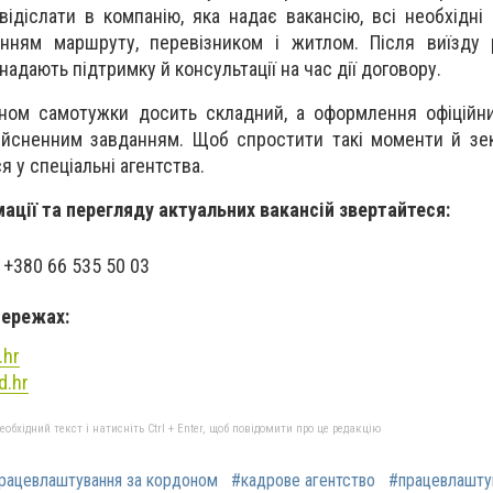
відіслати в компанію, яка надає вакансію, всі необхідні
нням маршруту, перевізником і житлом. Після виїзду 
надають підтримку й консультації на час дії договору.
ном самотужки досить складний, а оформлення офіційни
ійсненним завданням. Щоб спростити такі моменти й зе
 у спеціальні агентства.
ації та перегляду актуальних вакансій звертайтеся:
 +380 66 535 50 03
мережах:
.hr
d.hr
бхідний текст і натисніть Ctrl + Enter, щоб повідомити про це редакцію
працевлаштування за кордоном
#кадрове агентство
#працевлаштув