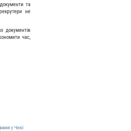
 документи та
рекрутери не
х документів
кономити час,
ання у Чехії