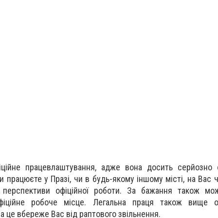
ційне працевлаштування, адже вона досить серйозно 
и працюєте у Празі, чи в будь-якому іншому місті, на Вас 
і перспективи офіційної роботи. За бажання також мо
фіційне робоче місце. Легальна праця також вище о
а це вбереже Вас від раптового звільнення.