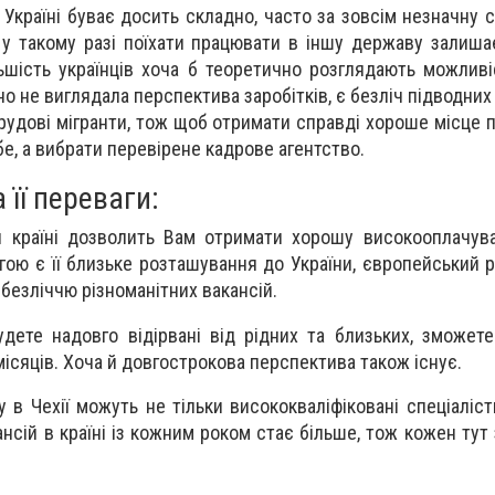
Україні буває досить складно, часто за зовсім незначну 
 у такому разі поїхати працювати в іншу державу залиш
ьшість українців хоча б теоретично розглядають можливіс
но не виглядала перспектива заробітків, є безліч підводних 
удові мігранти, тож щоб отримати справді хороше місце пр
е, а вибрати перевірене кадрове агентство.
а її переваги:
й країні дозволить Вам отримати хорошу високооплачув
ою є її близьке розташування до України, європейський р
з безліччю різноманітних вакансій.
дете надовго відірвані від рідних та близьких, зможет
місяців. Хоча й довгострокова перспектива також існує.
 в Чехії можуть не тільки висококваліфіковані спеціаліст
ансій в країні із кожним роком стає більше, тож кожен ту