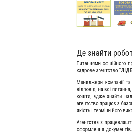
Де знайти робо
Питаннями офіційного п
кадрове агентство “
ЛІД
Менеджери компанії та
відповіді на всі питанн
кошти, адже знайти над
агентство працює з базо
якість і терміни його вик
Агентства з працевлашту
оформлення документів.