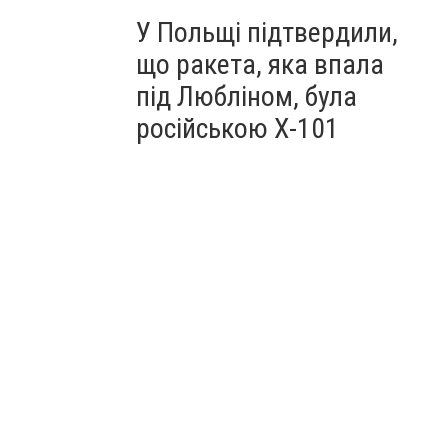
У Польщі підтвердили,
що ракета, яка впала
під Любліном, була
російською Х-101
Ключові вакансії для роботи в Чехії
Кадрове агентство "ЛІДЕР-ЛТД"