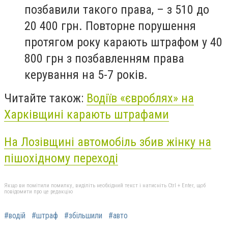
позбавили такого права, – з 510 до
20 400 грн. Повторне порушення
протягом року карають штрафом у 40
800 грн з позбавленням права
керування на 5-7 років.
Читайте також:
Водіїв «євроблях» на
Харківщині карають штрафами
На Лозівщині автомобіль збив жінку на
пішохідному переході
Якщо ви помітили помилку, виділіть необхідний текст і натисніть Ctrl + Enter, щоб
повідомити про це редакцію
#водій
#штраф
#збільшили
#авто