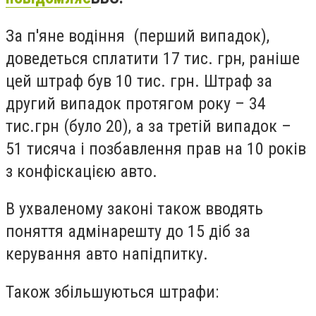
За п'яне водіння (перший випадок),
доведеться сплатити 17 тис. грн, ран
іше
цей штраф був 10 тис. грн. Штраф за
другий випадок протягом року – 34
тис.грн (було 20), а за третій випадок –
51 тисяча і позбавлення прав на 10 років
з конфіскацією авто.
В ухваленому законі також вводять
поняття адмінарешту до 15 діб за
керування авто напідпитку.
Також збільшуються штрафи: