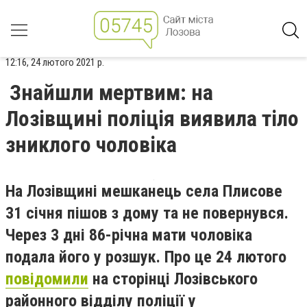
12:16, 24 лютого 2021 р.
Знайшли мертвим: на
Лозівщині поліція виявила тіло
зниклого чоловіка
На Лозівщині мешканець села Плисове
31 січня пішов з дому та не повернувся.
Через 3 дні 86-річна мати чоловіка
подала його у розшук. Про це
24 лютого
повідомили
на сторінці
Лозівськ
ого
районн
ого
відділ
у
поліції у