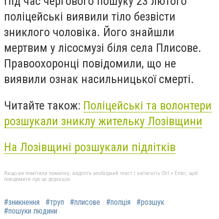
Під час чергового пошуку 23 лютого
поліцейські виявили тіло безвісти
зниклого чоловіка. Його знайшли
мертвим у лісосмузі біля села Плисове.
Правоохоронці повідомили, що не
виявили ознак насильницької смерті.
Читайте також:
Поліцейські та волонтери
розшукали зниклу жительку Лозівщини
На Лозівщині розшукали підлітків
Якщо ви помітили помилку, виділіть необхідний текст і натисніть Ctrl + Enter, щоб
повідомити про це редакцію
#зникнення
#труп
#плисове
#полція
#розшук
#пошуки людини