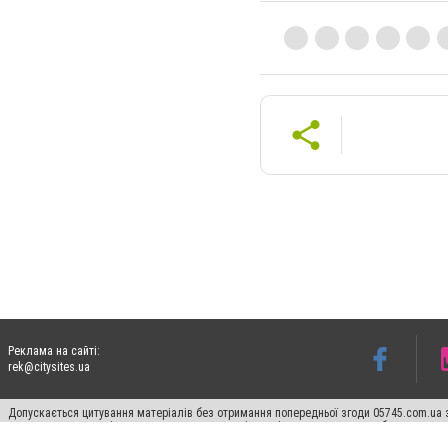
Реклама на сайті:
rek@citysites.ua
Допускається цитування матеріалів без отримання попередньої згоди 05745.com.ua з
пошукових систем гіперпосилання на цитовані статті не нижче другого абзацу в тек