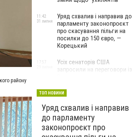
Уряд схвалив і направив до
11:42
31 липня
парламенту законопроєкт
про скасування пільги на
посилки до 150 євро, —
Корецький
Усіх сенаторів США
17:57
29 липня
запросили на переговори із
Зеленським для
кого району
обговорення санкцій проти
Росії, – The Hill
ТОП НОВИНИ
Уряд схвалив і направив
до парламенту
законопроєкт про