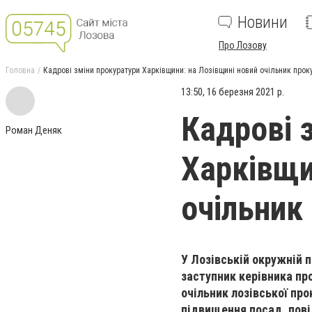
Новини
Про Лозову
Головна
Кадрові зміни прокуратури Харківщини: на Лозівщині новий очільник прок
13:50, 16 березня 2021 р.
Кадрові 
Роман Деняк
Харківщи
очільник
У Лозівській окружній 
з
аступник керівника пр
очільник лозівської пр
підвищення посад, пов