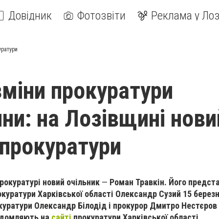
Довідник
Фотозвіти
Реклама у Лоз
уратури
зміни прокуратури
ни: на Лозівщині нови
 прокуратури
прокуратурі новий очільник
—
Роман Травкін. Його предст
окуратури
Харківської області
Олександр Сузий
15 березн
окуратури Олександр Білодід і прокурор Дмитро Нестєров
ідомляють на
сайті
прокуратури Харківської області.