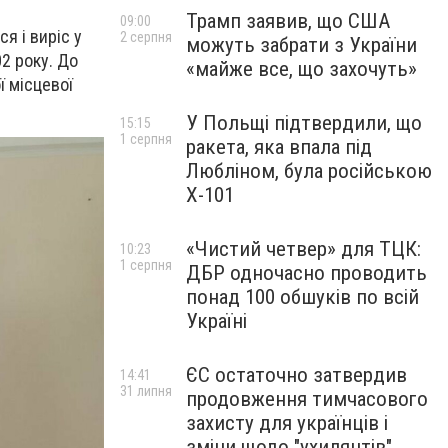
Трамп заявив, що США
09:00
ся і виріс у
2 серпня
можуть забрати з України
02 року.
До
«майже все, що захочуть»
 місцевої
У Польщі підтвердили, що
15:15
1 серпня
ракета, яка впала під
Любліном, була російською
Х-101
«Чистий четвер» для ТЦК:
10:23
1 серпня
ДБР одночасно проводить
понад 100 обшуків по всій
Україні
ЄС остаточно затвердив
14:41
31 липня
продовження тимчасового
захисту для українців і
зміни щодо "ухилянтів"