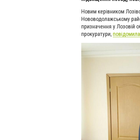
Новим керівником Лозівс
Нововодолажському район
призначення у Лозовій
о
прокуратури,
повідомила