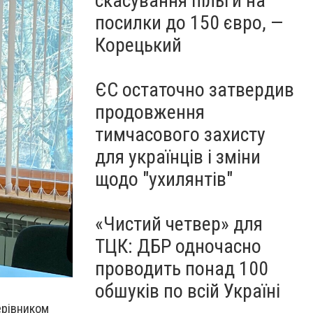
скасування пільги на
посилки до 150 євро, —
Корецький
ЄС остаточно затвердив
продовження
тимчасового захисту
для українців і зміни
щодо "ухилянтів"
«Чистий четвер» для
ТЦК: ДБР одночасно
проводить понад 100
обшуків по всій Україні
ерівником