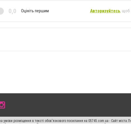
0,0
Оцініть першим
Авторизуйтесь
, щоб
а умови розміщення в тексті обов'язкового посилання на 05745.com.ua - Сайт міста Л
сті або в якості джерела. Порушення виняткових прав переслідується Законом.