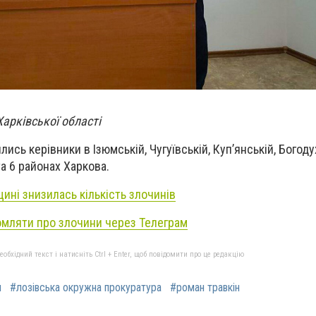
Харківської області
лись керівники в Ізюмській, Чугуївській, Куп’янській, Богоду
а 6 районах Харкова.
ині знизилась кількість злочинів
омляти про злочини через Телеграм
бхідний текст і натисніть Ctrl + Enter, щоб повідомити про це редакцію
я
#лозівська окружна прокуратура
#роман травкін