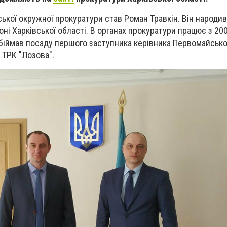
ької окружної прокуратури став Роман Травкін.
Він народив
і Харківської області
. В
органах прокуратури працює з 20
біймав посаду першого заступника керівника Первомайської
ТРК "Лозова".