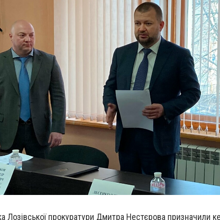
ка Лозівської прокуратури Дмитра Нестєрова призначили к