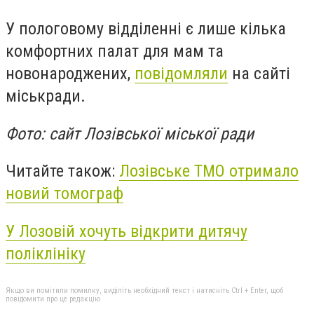
У
пологовому відділенні є лише кілька
комфортних палат для мам та
новонароджених
,
повідомляли
на сайті
міськради.
Фото: сайт Лозівської міської ради
Читайте також:
Лозівське ТМО отримало
новий томограф
У Лозовій хочуть відкрити дитячу
поліклініку
Якщо ви помітили помилку, виділіть необхідний текст і натисніть Ctrl + Enter, щоб
повідомити про це редакцію