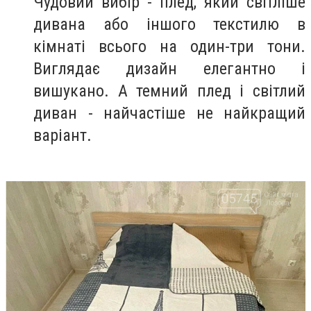
Чудовий вибір - плед, який світліше
дивана або іншого текстилю в
кімнаті всього на один-три тони.
Виглядає дизайн елегантно і
вишукано. А темний плед і світлий
диван - найчастіше не найкращий
варіант.