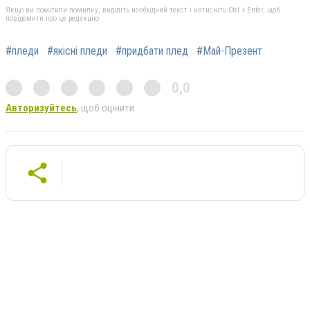
Якщо ви помітили помилку, виділіть необхідний текст і натисніть Ctrl + Enter, щоб
повідомити про це редакцію
#пледи
#якісні пледи
#придбати плед
#Май-Презент
0,0
Авторизуйтесь
, щоб оцінити