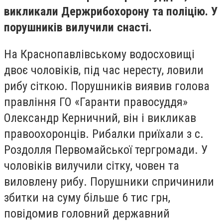
викликали Держрибохорону та поліцію. У
порушників вилучили снасті.
Н
а Краснопавлівському водосховищі
д
воє чоловіків, під час нересту, ловили
рибу сіткою. Порушників виявив голова
правління ГО
«Гаранти правосуддя»
Олександр Керничний
, він і викликав
правоохоронців. Рибалки приїхали з с.
Роздолля Первомайської тергромади. У
чоловіків вилучили сітку, човен та
виловлену рибу. Порушники спричинили
збитки на суму більше 6 тис грн,
повідомив
г
оловний державний