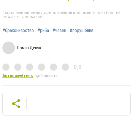
Якщо ви помітили помилку, виділіть необхідний текст і натисніть Ctrl + Enter, щоб
повідомити про це редакцію
#браконьєрство
#риба
#човен
#порушення
Роман Деняк
0,0
Авторизуйтесь
, щоб оцінити