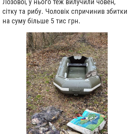
Лозової, у нього теж вилучили човен,
сітку та рибу. Чоловік спричинив збитки
на суму більше 5 тис гр
н
.