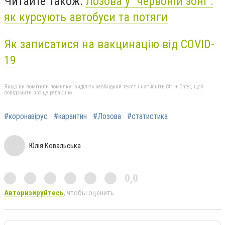
Читайте також:
Лозова у "червоній зоні":
як курсують автобуси та потяги
Як записатися на вакцинацію від COVID-
19
Якщо ви помітили помилку, виділіть необхідний текст і натисніть Ctrl + Enter, щоб
повідомити про це редакцію
#коронавірус
#карантин
#Лозова
#статистика
Юлія Ковальська
0,0
Авторизируйтесь
, чтобы оценить