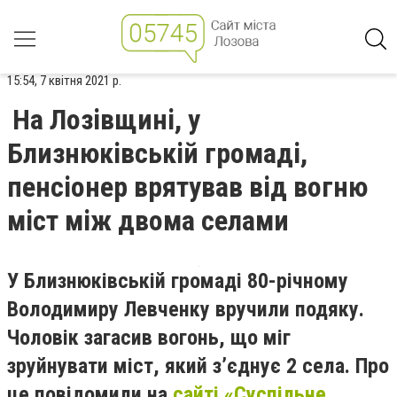
15:54, 7 квітня 2021 р.
На Лозівщині, у
Близнюківській громаді,
пенсіонер врятував від вогню
міст між двома селами
У Близнюківській громаді 80-річному
Володимиру Левченку вручили подяку.
Чоловік загасив вогонь, що міг
зруйнувати міст, який з’єднує 2 села. Про
це повідомили на
сайті «Суспільне