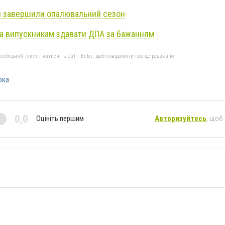
й завершили опалювальний сезон
а випускникам здавати ДПА за бажанням
бхідний текст і натисніть Ctrl + Enter, щоб повідомити про це редакцію
рка
0,0
Оцініть першим
Авторизуйтесь
, щоб