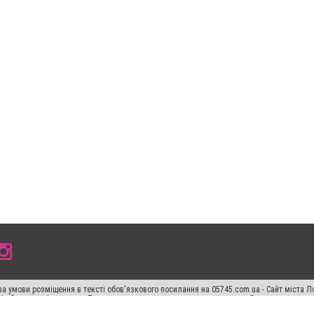
а умови розміщення в тексті обов'язкового посилання на 05745.com.ua - Сайт міста Л
сті або в якості джерела. Порушення виняткових прав переслідується Законом.