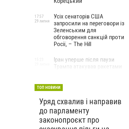
Корецький
Усіх сенаторів США
17:57
29 липня
запросили на переговори із
Зеленським для
обговорення санкцій проти
Росії, – The Hill
Іран уперше після паузи
15:23
29 липня
Трампа атакував ракетами
американську базу
ТОП НОВИНИ
Уряд схвалив і направив
до парламенту
законопроєкт про