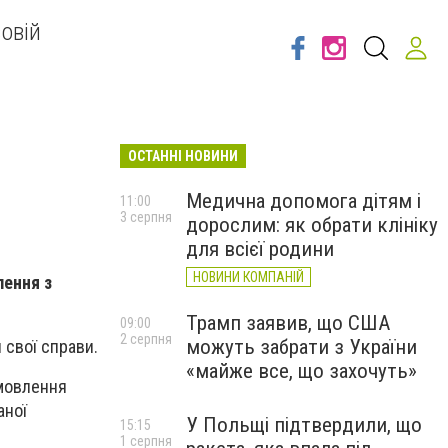
овій
ОСТАННІ НОВИНИ
Медична допомога дітям і
11:00
3 серпня
дорослим: як обрати клініку
для всієї родини
НОВИНИ КОМПАНІЙ
лення з
Трамп заявив, що США
09:00
2 серпня
можуть забрати з України
 свої справи.
«майже все, що захочуть»
омовлення
аної
У Польщі підтвердили, що
15:15
1 серпня