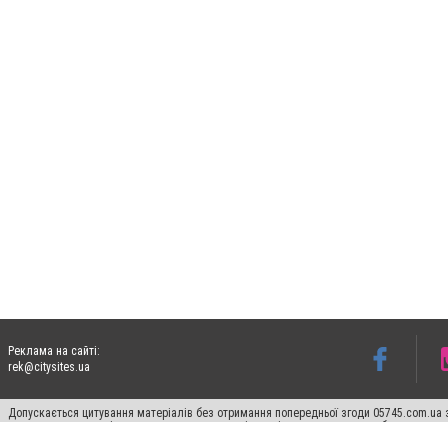
Реклама на сайті:
rek@citysites.ua
Допускається цитування матеріалів без отримання попередньої згоди 05745.com.ua з
пошукових систем гіперпосилання на цитовані статті не нижче другого абзацу в тек