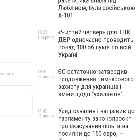
ракета, яка впала під
Любліном, була російською
Х-101
«Чистий четвер» для ТЦК:
10:23
1 серпня
ДБР одночасно проводить
понад 100 обшуків по всій
Україні
ЄС остаточно затвердив
14:41
 оцінити
31 липня
продовження тимчасового
захисту для українців і
зміни щодо "ухилянтів"
Уряд схвалив і направив до
11:42
31 липня
парламенту законопроєкт
про скасування пільги на
посилки до 150 євро, —