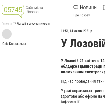
Новини
Про Лозову
Головна
У Лозовій прозвучать сирени
11:54, 14 квітня 2021 р.
У Лозові
Юлія Ковальська
У Лозовій 21 квітня о 1
облдержадміністрації п
включенням електросир
Під час проведення техні
У разі справжньої триво
(дротове або ефірне на ч
інформації.