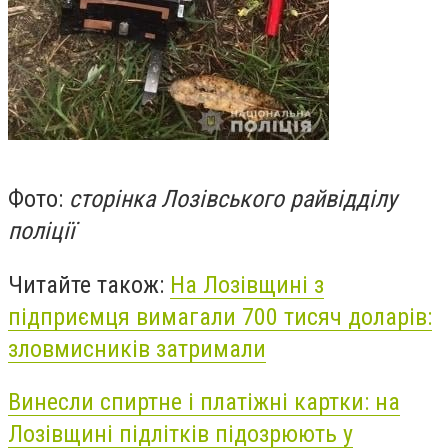
Фото:
сторінка Лозівського райвідділу
поліції
Читайте також:
На Лозівщині з
підприємця вимагали 700 тисяч доларів:
зловмисників затримали
Винесли спиртне і платіжні картки: на
Лозівщині підлітків підозрюють у