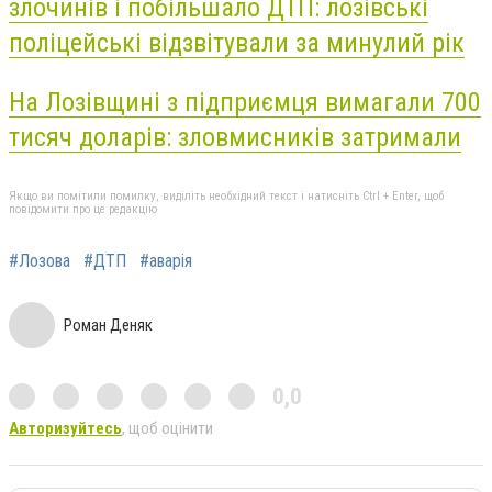
злочинів і побільшало ДТП: лозівські
поліцейські відзвітували за минулий рік
На Лозівщині з підприємця вимагали 700
тисяч доларів: зловмисників затримали
Якщо ви помітили помилку, виділіть необхідний текст і натисніть Ctrl + Enter, щоб
повідомити про це редакцію
#Лозова
#ДТП
#аварія
Роман Деняк
0,0
Авторизуйтесь
, щоб оцінити