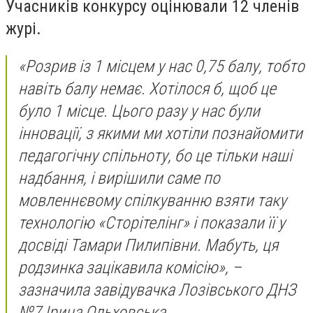
Учасників конкурсу оцінювали 12 членів
журі.
«Розрив із 1 місцем у нас 0,75 балу, тобто
навіть балу немає. Хотілося б, щоб це
було 1 місце. Цього разу у нас були
інновації, з якими ми хотіли познайомити
педагогічну спільноту, бо це тільки наші
надбання, і вирішили саме по
мовленнєвому спілкуванню взяти таку
технологію «Сторітелінг» і показали її у
досвіді Тамари Пилипівни. Мабуть, ця
родзинка зацікавила комісію», –
зазначила завідувачка
Лозівського ДНЗ
№7 Ірина Ольховська.