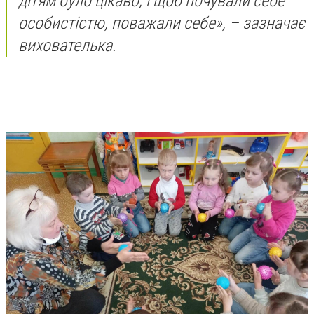
дітям було цікаво, і щоб почували себе
особистістю, поважали себе», – зазначає
вихователька.