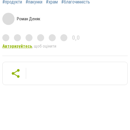
#продукти
#пакунки
#храм
#благочинність
Роман Деняк
0,0
Авторизуйтесь
, щоб оцінити