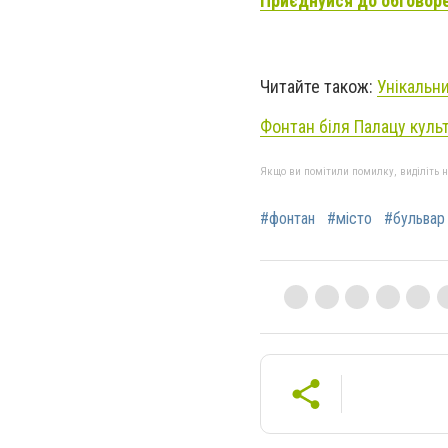
Приєднуйся до обговор
Читайте також:
Унікальни
Фонтан біля Палацу культ
Якщо ви помітили помилку, виділіть нео
#фонтан
#місто
#бульвар