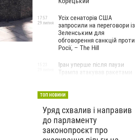
Корецький
Усіх сенаторів США
17:57
29 липня
запросили на переговори із
Зеленським для
обговорення санкцій проти
Росії, – The Hill
Іран уперше після паузи
15:23
29 липня
Трампа атакував ракетами
американську базу
ТОП НОВИНИ
Уряд схвалив і направив
до парламенту
законопроєкт про