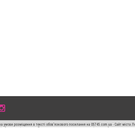
а умови розміщення в тексті обов'язкового посилання на 05745.com.ua - Сайт міста Л
сті або в якості джерела. Порушення виняткових прав переслідується Законом.