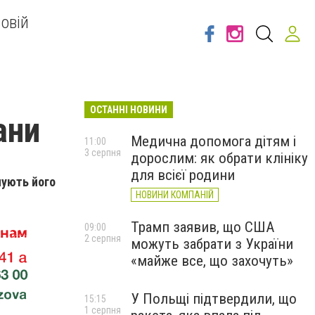
овій
ОСТАННІ НОВИНИ
ани
Медична допомога дітям і
11:00
3 серпня
дорослим: як обрати клініку
для всієї родини
нують його
НОВИНИ КОМПАНІЙ
Трамп заявив, що США
09:00
2 серпня
можуть забрати з України
«майже все, що захочуть»
У Польщі підтвердили, що
15:15
1 серпня