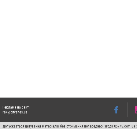
Реклама на сайті:
rek@citysites.ua
Допускається цитування матеріалів без отримання попередньої згоди 05745.com.ua з
пошукових систем гіперпосилання на цитовані статті не нижче другого абзацу в тек