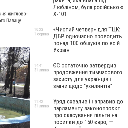
ракета, яка впала під
Любліном, була російською
Х-101
іння житлово-
ого Палацу
.
«Чистий четвер» для ТЦК:
10:23
1 серпня
ДБР одночасно проводить
понад 100 обшуків по всій
Україні
ЄС остаточно затвердив
14:41
31 липня
продовження тимчасового
захисту для українців і
зміни щодо "ухилянтів"
Уряд схвалив і направив до
11:42
31 липня
парламенту законопроєкт
про скасування пільги на
посилки до 150 євро, —