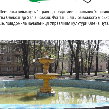
 Шевченка ввімкнуть 1 травня, повідомив начальник Управл
ва Олександр Залізінський. Фонтан біля Лозівського міськ
іше, повідомила начальниця Управління культури Олена Пуга