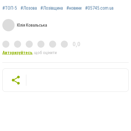
#ТОП-5
#Лозова
#Лозівщина
#новини
#05745.com.ua
Юлія Ковальська
0,0
Авторизуйтесь
, щоб оцінити