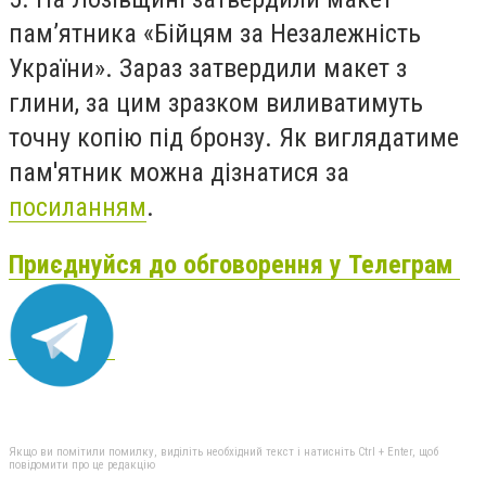
пам’ятника «Бійцям за Незалежність
України». Зараз затвердили макет з
глини, за цим зразком виливатимуть
точну копію під бронзу. Як виглядатиме
пам'ятник можна дізнатися за
посиланням
.
Приєднуйся до обговорення у Телеграм
Якщо ви помітили помилку, виділіть необхідний текст і натисніть Ctrl + Enter, щоб
повідомити про це редакцію