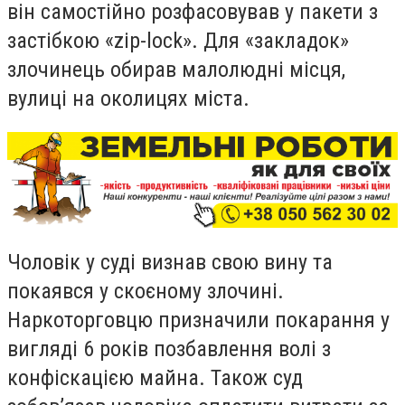
він самостійно розфасовував у пакети з
застібкою
«zip-lock»
. Для «закладок»
злочинець обирав малолюдні місця,
вулиці на околицях міста.
Чоловік у суді визнав свою вину та
покаявся у скоєному злочині.
Наркоторговцю призначили покарання у
вигляді 6 років позбавлення волі з
конфіскацією майна. Також суд