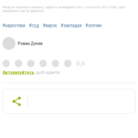
Якщо ви помітили помилку, виділіть необхідний текст і натисніть Ctrl + Enter, щоб
повідомити про це редакцію
#наркотики
#суд
#вирок
#закладки
#злочин
Роман Деняк
0,0
Авторизуйтесь
, щоб оцінити